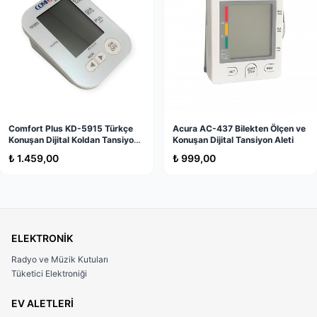
Comfort Plus KD-5915 Türkçe
Acura AC-437 Bilekten Ölçen ve
Konuşan Dijital Koldan Tansiyon
Konuşan Dijital Tansiyon Aleti
Aleti: Evde Profesyonel Tansiyon
₺ 1.459,00
₺ 999,00
Takibi
ELEKTRONİK
Radyo ve Müzik Kutuları
Tüketici Elektroniği
EV ALETLERİ