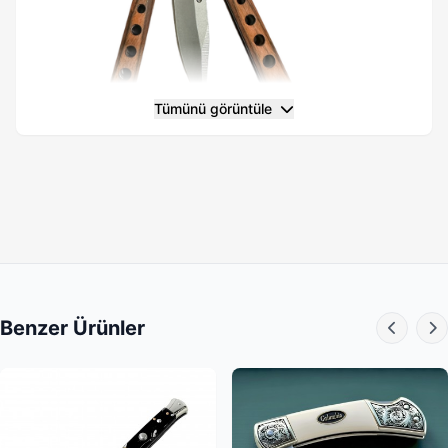
Tümünü görüntüle
Neden Bu Ürün?
22 cm’lik ideal boyutuyla ele tam oturan bu bıçak, ahşap
ve çeliğin kontrast uyumu sayesinde sadece bir araç değil,
görsel bir aksesuar niteliğindedir. Dayanıklı vida
bağlantıları uzun ömürlü kullanım sunarken, dengelenmiş
ağırlık merkezi ile her türlü çevirme tekniğine uyum sağlar.
Benzer Ürünler
Hem estetik hem de fonksiyonellik arayanlar için
fiyat/performans odaklı mükemmel bir tercihtir.
Kullanım Alanları
• Koleksiyon:
Kelebek bıçak seti kurmak isteyen