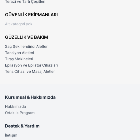
Terazi ve Tartı Çeşitleri
beğenisine sunuyor. Sektördeki tecrübemiz ve özenli
paketleme anlayışımızla, hayalinizdeki ürüne en hızlı ve
GÜVENLİK EKİPMANLARI
güvenli şekilde ulaşmanızı sağlıyoruz. Tarzınızı yansıtacak,
Alt kategori yok.
dayanıklı ve estetik bıçak modelleri için Kaliteli Al her
zaman yanınızda!"
GÜZELLİK VE BAKIM
Saç Şekillendirici Aletler
Tansiyon Aletleri
Tıraş Makineleri
Epilasyon ve Epilatör Cihazları
Tens Cihazı ve Masaj Aletleri
Kurumsal & Hakkımızda
Hakkımızda
Ortaklık Programı
Destek & Yardım
İletişim