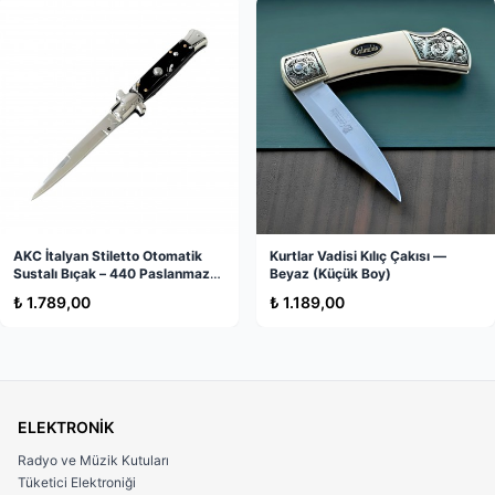
Ürün Özellikleri:
Malzeme:
Dayanıklı paslanmaz çelik (paslanmaz çelik),
uzun ömürlü kullanım sağlar.
Tasarım:
Kırmızı ipli sap tasarımı, hem şık bir görünüm hem
de rahat bir tutuş sağlar.
Taşıma Kılıflı:
Kemere takılabilen, her ürünün ayrı bölümü
Stokta Yok
olan şık taşıma kılıflı.
AKC İtalyan Stiletto Otomatik
Kurtlar Vadisi Kılıç Çakısı —
Sustalı Bıçak – 440 Paslanmaz
Beyaz (Küçük Boy)
Çelik, Orijinal Italy Üretim
₺ 1.789,00
₺ 1.189,00
ELEKTRONİK
Radyo ve Müzik Kutuları
Tüketici Elektroniği