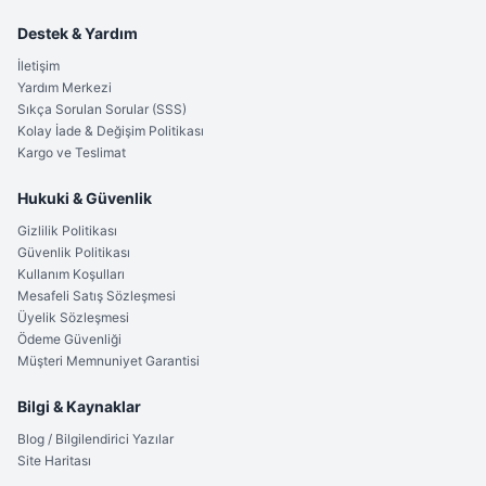
Kalınlık: 2.5 mm
Destek & Yardım
Tek adet ağırlığı: 30 gram
İletişim
Yardım Merkezi
Sıkça Sorulan Sorular (SSS)
Kolay İade & Değişim Politikası
Kargo ve Teslimat
Hukuki & Güvenlik
Gizlilik Politikası
Güvenlik Politikası
Kullanım Koşulları
Mesafeli Satış Sözleşmesi
Üyelik Sözleşmesi
Ödeme Güvenliği
Müşteri Memnuniyet Garantisi
Bilgi & Kaynaklar
Neden Bu Seti?
Blog / Bilgilendirici Yazılar
Site Haritası
%100 orijinal ürün ve yüksek kalite.