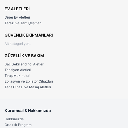
EV ALETLERİ
Diğer Ev Aletleri
Terazi ve Tartı Çeşitleri
GÜVENLİK EKİPMANLARI
Kullanım Alanları:
Alt kategori yok.
Koleksiyon:
Naruto hayranları için benzersiz bir koleksiyon
GÜZELLİK VE BAKIM
parçası.
Saç Şekillendirici Aletler
Hobi:
Fırlatma bıçaklarıyla becerisini geliştirmek isteyenler
Tansiyon Aletleri
için idealdir.
Tıraş Makineleri
Epilasyon ve Epilatör Cihazları
Dekorasyon:
Temalı etkinliklerde veya özel gösterilerde
Tens Cihazı ve Masaj Aletleri
mevcuttur.
Ürünün Ölçüleri
Kurumsal & Hakkımızda
Toplam Uzunluk: 16 cm
Bıçak Uzunluğu: 9.5 cm
Hakkımızda
Genişlik: 2.5 cm
Ortaklık Programı