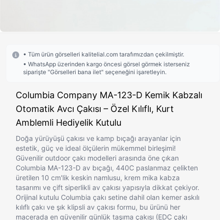
• Tüm ürün görselleri kalitelial.com tarafımızdan çekilmiştir.
• WhatsApp üzerinden kargo öncesi görsel görmek isterseniz
siparişte "Görselleri bana ilet" seçeneğini işaretleyin.
Columbia Company MA-123-D Kemik Kabzalı
Otomatik Avcı Çakısı – Özel Kılıflı, Kurt
Amblemli Hediyelik Kutulu
Doğa yürüyüşü çakısı ve kamp bıçağı arayanlar için
estetik, güç ve ideal ölçülerin mükemmel birleşimi!
Güvenilir outdoor çakı modelleri arasında öne çıkan
Columbia MA-123-D av bıçağı, 440C paslanmaz çelikten
üretilen 10 cm'lik keskin namlusu, krem mika kabza
tasarımı ve çift siperlikli av çakısı yapısıyla dikkat çekiyor.
Orijinal kutulu Columbia çakı setine dahil olan kemer askılı
kılıflı çakı ve şık klipsli av çakısı formu, bu ürünü her
macerada en güvenilir günlük taşıma çakısı (EDC çakı