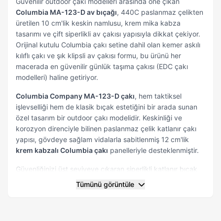
Güvenilir outdoor çakı modelleri arasında öne çıkan
Columbia MA-123-D av bıçağı
, 440C paslanmaz çelikten
üretilen 10 cm'lik keskin namlusu, krem mika kabza
tasarımı ve çift siperlikli av çakısı yapısıyla dikkat çekiyor.
Orijinal kutulu Columbia çakı setine dahil olan kemer askılı
kılıflı çakı ve şık klipsli av çakısı formu, bu ürünü her
macerada en güvenilir günlük taşıma çakısı (EDC çakı
modelleri) haline getiriyor.
Columbia Company MA-123-D çakı
, hem taktiksel
işlevselliği hem de klasik bıçak estetiğini bir arada sunan
özel tasarım bir outdoor çakı modelidir. Keskinliği ve
korozyon direnciyle bilinen paslanmaz çelik katlanır çakı
yapısı, gövdeye sağlam vidalarla sabitlenmiş 12 cm'lik
krem kabzalı Columbia çakı
panelleriyle desteklenmiştir.
Güvenliğinizi üst seviyeye çıkaran siperlikli katlanır bıçak
tasarımı, namlu kökündeki çift taraflı geniş koruyucu
Tümünü görüntüle
tırnaklar sayesinde zorlu güç kullanımlarında elinizin
bıçağa kaymasını engeller. Gövdenin alt kısmında yer alan
sedef detaylı çakı bıçak motifi ürüne klasik bir centilmen