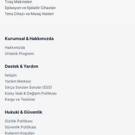
Tıraş Makineleri
yontma, dal budama ve küçük çaplı ahşap işçilikleri.
Epilasyon ve Epilatör Cihazları
Tens Cihazı ve Masaj Aletleri
• Avcı Çakısı Modelleri Sınıfında:
Doğada av esnasındaki
temel kesim, soyum işleri ve misina/ağ düzenlemeleri.
• Doğa Yürüyüşü Çakısı (Trekking) & Hayatta Kalma:
Acil
Kurumsal & Hakkımızda
durumlarda ilk yardım, kumaş veya ambalaj kesimi,
Hakkımızda
taktiksel savunma ve outdoor çakı modelleri ihtiyacı.
Ortaklık Programı
• Günlük Taşıma Çakısı (EDC):
Klipsli av çakısı yapısıyla
cepte, çantada veya araçta her an elinizin altında
Destek & Yardım
bulunması gereken işlevsel bir yardımcı.
İletişim
Yardım Merkezi
• Hediyelik Çakı Bıçak:
Kurt resimli kutulu Columbia çakı
Sıkça Sorulan Sorular (SSS)
tasarımıyla sevdiklerinize sunabileceğiniz kalıcı ve prestijli
Kolay İade & Değişim Politikası
bir armağan.
Kargo ve Teslimat
Temizlik ve Bakımı
Hukuki & Güvenlik
Paslanmaz çelik kamp çakısı yapısı gereği suya ve neme
Gizlilik Politikası
karşı oldukça dirençlidir ancak çakınızın ömrünü uzatmak
Güvenlik Politikası
Kullanım Koşulları
için her outdoor kullanımı sonrası nemli bir bezle