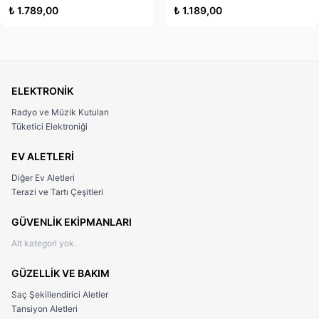
Çelik, Orijinal Italy Üretim
alan sertleştirilmiş çelik klips, cep kenarına veya kemere
₺ 1.789,00
₺ 1.189,00
doğrudan sabitleme imkanı tanır.
▪ Güvenli Lockback Çakı Mekanizması:
Güçlü arkadan
kilitli çakı sistemi sayesinde kullanım esnasında asla
kapanma yapmaz, güvenli bir taktik katlanır çakı deneyimi
ELEKTRONİK
sunar.
Radyo ve Müzik Kutuları
Neden Bu Ürün?
Tüketici Elektroniği
Piyasadaki standart, tek düze siyah taktik bıçaklardan
EV ALETLERİ
sıkıldıysanız,
Columbia MA-123-D av bıçağı
size
Diğer Ev Aletleri
aradığınız özgünlüğü sunuyor. Dağcılık ve kamp için
Terazi ve Tartı Çeşitleri
katlanır bıçak tavsiyesi arayanların ilk tercihlerinden olan
bu model, kaliteli ve uygun fiyatlı av çakısı segmentinin en
GÜVENLİK EKİPMANLARI
iddialı üyesidir. Malzeme kalitesi, işlevselliği, kılıfı ve
Alt kategori yok.
kutusuyla gelen hediyelik çakılar arasındaki şık duruşuyla
kendi sınıfında benzersiz bir fiyat/performans canavarıdır.
GÜZELLİK VE BAKIM
Bazı Kullanım Alanları
Saç Şekillendirici Aletler
Tansiyon Aletleri
• Kamp Çakısı ve Bıçağı Olarak:
İp kesme, çadır kazığı