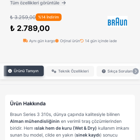
Tüm özellikleri görüntüle
₺ 3.259,00
%14 İndirim
₺ 2.789,00
Aynı gün kargo
Orjinal ürün
14 gün içinde iade
Ürünü Tanıyın
Teknik Özellikleri
Sıkça Sorulan Sor
Ürün Hakkında
Braun Series 3 310s, dünya çapında kalitesiyle bilinen
Alman mühendisliğinin
en verimli tıraş çözümlerinden
biridir. Hem
ıslak hem de kuru (Wet & Dry)
kullanım imkanı
sunan bu model, cilde en yakın (
sinek kaydı
) sonucu