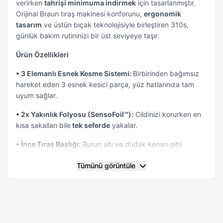
verirken
tahrişi minimuma indirmek
için tasarlanmıştır.
Orijinal Braun tıraş makinesi konforunu,
ergonomik
tasarım
ve üstün bıçak teknolojisiyle birleştiren 310s,
günlük bakım rutininizi bir üst seviyeye taşır.
Ürün Özellikleri
• 3 Elemanlı Esnek Kesme Sistemi:
Birbirinden bağımsız
hareket eden 3 esnek kesici parça, yüz hatlarınıza tam
uyum sağlar.
• 2x Yakınlık Folyosu (SensoFoil™):
Cildinizi korurken en
kısa sakalları bile
tek seferde
yakalar.
• İnce Tıraş Başlığı:
Burun altı ve dudak kenarı gibi
ulaşılması zor noktalar
için özel olarak dar tasarlanmıştır.
Tümünü görüntüle
• Akıllı Basınç Kontrolü:
Bıçaklar, cildinize fazla
bastırdığınızda otomatik olarak geri çekilerek cildinizi
kesiklere ve kızarıklığa karşı
korur.
• Wet & Dry Özelliği:
Sadece kuru değil;
su, köpük veya