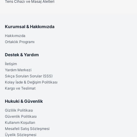
Temizlik ve Bakım
Tens Cihazı ve Masaj Aletleri
Yıkanabilirlik:
Ürün %100 su geçirmezdir. Her kullanım
sonrası başlığı çıkarıp akan suyun altında saniyeler içinde
temizleyebilirsiniz.
Kurumsal & Hakkımızda
Hakkımızda
Başlık Değişimi:
Maksimum tıraş kalitesi için başlığı her 18
Ortaklık Programı
ayda bir Braun 21B yedek başlık ile değiştirmeniz önerilir.
Destek & Yardım
Kalitelial.com ile Güvendesiniz:
Sattığımız tüm ürünler
kutulu, sıfır ve
orijinal Braun garantisindedir
. Hemen
İletişim
sepetinize ekleyin, pürüzsüz bir cilde kavuşun!
Yardım Merkezi
Sıkça Sorulan Sorular (SSS)
Kolay İade & Değişim Politikası
Kargo ve Teslimat
Hukuki & Güvenlik
Gizlilik Politikası
Güvenlik Politikası
Kullanım Koşulları
Mesafeli Satış Sözleşmesi
Üyelik Sözleşmesi