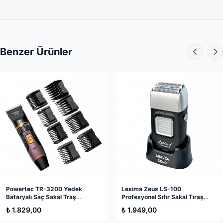
jel
ile ferahlatıcı bir tıraş deneyimi sunar.
Paket İçeriği
▫ Braun Series 3 310s Tıraş Makinesi (Mavi/Siyah)
Benzer Ürünler
▫ Koruma Başlığı: Taşıma sırasında bıçakları korumak için.
▫ SmartPlug: Akıllı şarj cihazı.
▫ Temizleme Fırçası: İç haznenin pratik temizliği için.
Neden Bu Ürün?
Piyasada çok sayıda sakal tıraş makinesi olsa da, Braun
310s dayanıklılığı ve "
fiyat-performans" liderliği
ile öne
çıkar. Braun sakal tıraş makinesi fiyatları göz önüne
alındığında, uzun ömürlü Alman mühendisliği sunması bu
cihazı en akıllı yatırım haline getirir. Hem
profesyonel bir
Powertec TR-3200 Yedek
Lesima Zeus LS-100
sinek kaydı tıraş makinesi
hem de güvenilir bir
seyahat
Bataryalı Saç Sakal Traş
Profesyonel Sıfır Sakal Tıraş
arkadaşıdır
.
Makinesi
Makinesi - Kalitelial.com
₺ 1.829,00
₺ 1.949,00
Kullanım Alanları ve Nasıl Kullanılır?