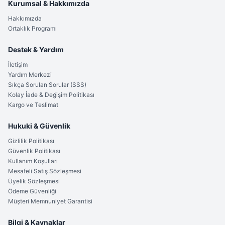
Kurumsal & Hakkımızda
Güvenilir Performans
Hakkımızda
Ortaklık Programı
Keskinliğini uzun süre koruyan ağız yapısı,
hassas kesim
işlerinde güvenilir bir
pratik taşıma bıçağı
performansı
Destek & Yardım
sunar.
İletişim
Kaliteyi Hissettiren Tasarım
Yardım Merkezi
Sıkça Sorulan Sorular (SSS)
Elinize aldığınız anda kaliteli materyallerin, soğuk çelikle
Kolay İade & Değişim Politikası
olan o eşsiz uyumunu ve işçiliğini derinlemesine
Kargo ve Teslimat
hissedeceksiniz.
Hukuki & Güvenlik
Deneyimli Kullanıcı Yorumu
Gizlilik Politikası
Güvenlik Politikası
Koleksiyonerler, özellikle
122 gramlık
ideal ağırlık
Kullanım Koşulları
dengesini,
ergonomik tutuşu
ve
kemer kılıflı
yapısının
Mesafeli Satış Sözleşmesi
sunduğu taşıma konforunu "kusursuz" olarak
Üyelik Sözleşmesi
tanımlamaktadır.
Ödeme Güvenliği
Müşteri Memnuniyet Garantisi
Uzman Görüşü: Kalitelial.com Güvencesi
Bilgi & Kaynaklar
Kalitelial.com uzman ekibi, bu özel seri
Rus bıçağını
;