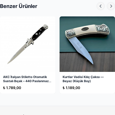
Çelik yapının korozyona karşı direncini korumak için
Benzer Ürünler
periyodik olarak hafif yağlama işlemi uygulayabilir, ahşap
kısımları doğal yağlarla parlatabilirsiniz.
Neden Bu Ürün?
Bu ürün, sadece keskin bir alet değil, aynı zamanda
vitrinlik bir sanat eseri
ve
koleksiyonluk bir bıçak
modelidir. Hem
kamp ekipmanları
arasında yerini
alabilecek bir
outdoor bıçak
hem de nostaljik bir
koleksiyon parçasıdır.
Bazı Kullanım Alanları
○ Outdoor & Kamp:
Zorlu doğa şartlarında
kamp bıçağı
Stokta Yok
Stokta Yok
AKC İtalyan Stiletto Otomatik
Kurtlar Vadisi Kılıç Çakısı —
olarak güvenle kullanılabilir.
Sustalı Bıçak – 440 Paslanmaz
Beyaz (Küçük Boy)
Çelik, Orijinal Italy Üretim
₺ 1.789,00
₺ 1.189,00
○ Koleksiyon:
SSCB hatıra çakısı
olarak tüm
tematik
bıçak modelleri
koleksiyonunu tamamlar.
○ Hediye:
Babalar günü hediyesi
veya
sıra dışı hediye
seçenekleri
arayanlar için mükemmel bir
erkek aksesuar