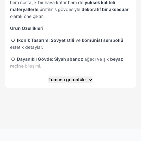
hem nostaljik bir hava katar hem de
yüksek kaliteli
materyallerle
üretilmiş gövdesiyle
dekoratif bir aksesuar
olarak öne çıkar.
Ürün Özellikleri
○ İkonik Tasarım: Sovyet stili
ve
komünist sembollü
estetik detaylar.
○ Dayanıklı Gövde: Siyah abanoz
ağacı ve şık
beyaz
reçine
bileşimi.
○ Ergonomi:
Hem sağ hem de sol el ile kullanıma uygun
Tümünü görüntüle
çift elle kullanım
tasarımı.
○ Güvenlik:
Kilitli mekanizmalı çakı
sistemi ile güvenli
taşıma ve kullanım.
Temizlik ve Bakım
Ürününüzün uzun yıllar ilk günkü performansını koruması
için kullanım sonrası bıçak ağzını kuru bir bezle temizleyin.