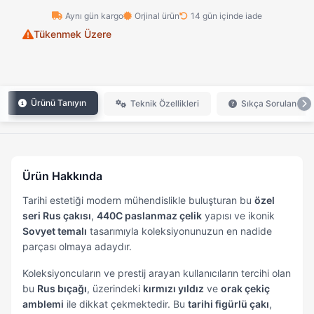
Aynı gün kargo
Orjinal ürün
14 gün içinde iade
Tükenmek Üzere
Ürünü Tanıyın
Teknik Özellikleri
Sıkça Sorulan Sor
Ürün Hakkında
Tarihi estetiği modern mühendislikle buluşturan bu
özel
seri Rus çakısı
,
440C paslanmaz çelik
yapısı ve ikonik
Sovyet temalı
tasarımıyla koleksiyonunuzun en nadide
parçası olmaya adaydır.
Koleksiyoncuların ve prestij arayan kullanıcıların tercihi olan
bu
Rus bıçağı
, üzerindeki
kırmızı yıldız
ve
orak çekiç
amblemi
ile dikkat çekmektedir. Bu
tarihi figürlü çakı
,