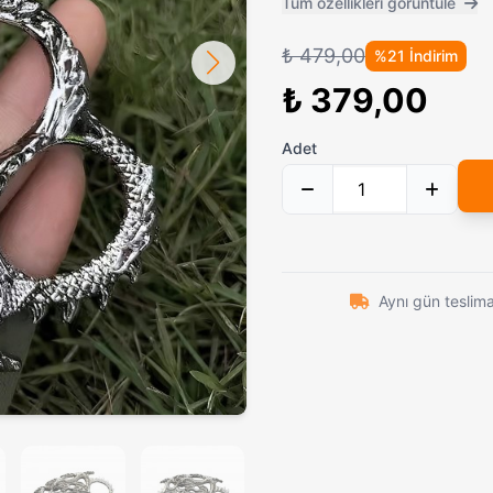
Tüm özellikleri görüntüle
Philips Satinelle Essential Epilatör Cihazı BRE225/05 – 2 Kademeli
1.765,39₺
Medilix 4 Başlıklı Ev Tipi Masaj A
niyet Kilitli Sustalı Bıçak
489,00₺
₺ 479,00
%21 İndirim
Bester ZC4230 Profesyonel Saç Sakal Tıraş Makinesi | Type-C Şarj & 180 Dakika Kesintisiz Performans
1.329,00₺
Crkt 55 Sade Kabzalı Çakı
₺ 379,00
Buck Kompakt Katlanır Çakı – Orijinal ve Dayanıklı Tasarım
659,00₺
Adet
Altın Renk Katlanabilir 4 Parmak ve Yüzük Muşta
459,00₺
Elektrikli Slim Sigara Sarma Maki
Aynı gün teslim