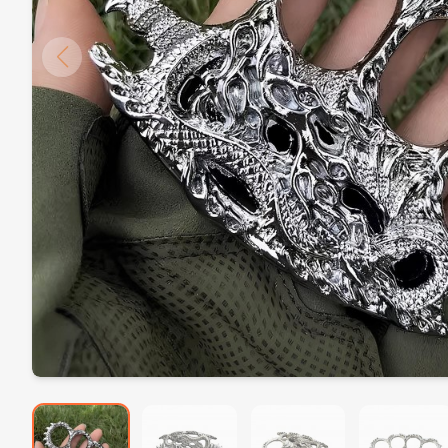
POWERDEX PD-13800 Profesyonel Avcı ve Kamp Feneri – Güçlü, Dayanıklı ve Çok Fonksiyonlu
3.659,00₺
Wison WS-6060 Şarjlı Saç & Sakal Makinesi – Evde Profesyonel Kesim Deneyimi
1.689,00₺
Browning Em
Dearlıng RF-1823 Şarjlı Mini Seyahat Tipi Saç Sakal Tıraş Makinesi
689,00₺
Gerber De Facto S30V Taktik Bıçak (Çift Tırtıklı) – Profesyonel Survival & Combat Dagger
1.239,00₺
Mersin Balıklı Profesyonel Gemici Çakısı - Paslanmaz Düğüm Çözücü
989,00₺