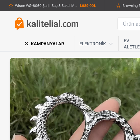
Wison WS-6060 Şarjlı Saç & Sakal Makinesi – Evde Profesyonel Kesim Deneyimi
1.689,00₺
Browning Em
Dearlıng RF-1823 Şarjlı Mini Seyahat Tipi Saç Sakal Tıraş Makinesi
689,00₺
Gerber De Facto S30V Taktik Bıçak (Çift Tırtıklı) – Profesyonel Survival & Combat Dagger
1.239,00₺
Mersin Balıklı Profesyonel Gemici Çakısı - Paslanmaz Düğüm Çözücü
989,00₺
EV
KAMPANYALAR
ELEKTRONİK
ALETLE
Elf Monkey Kurtarma Çakısı
749,00₺
Powertec TR 440 Sinek Kaydı Tıraş Makinesi
1.689,00₺
Crkt 124 Pirana İşlemeli Çakı
789,00₺
Altın Re
Philips Vücut Tıraş Series 1000 - Bodygroom
1.689,00₺
Powerdex PD-4900 2000 mAh Güneş Enerjili Powerbank ve Flaş-SOS Özellikli Kamp Feneri
1.139,00₺
Lanmark 
Sigara Sarma Makinesi Anakartı - Zaman Ayarlı Kontrol Kartı
479,00₺
Crkt Katlanabilir Karambit Bıçak
1.099,00₺
Hızlı Açılan Knuckle Duster Muştalı Çakı
1.459,00₺