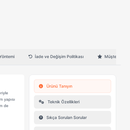
Yöntemi
İade ve Değişim Politikası
Müşteri Yorum
Ürünü Tanıyın
riyle
am yapısı
Teknik Özellikleri
em de
Sıkça Sorulan Sorular