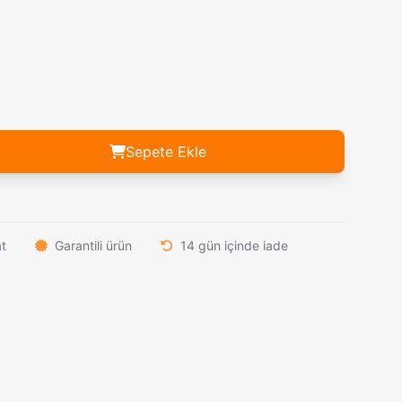
leti
1.289,00₺
Cliper İpone CP-0687 Dijital Ekranlı Tıraş Makinesi
989,00₺
Leverletto Otomatik Bıçak - Bill DeShivs & AKC İtalya İş Birliği | Dijital Kamuflaj Desen
2.439,00₺
739,00₺
Komple Çelik Gökkuşağı Rengi Alaska Çakı
539,00₺
nesi
3.759,00₺
Sepete Ekle
at
Garantili ürün
14 gün içinde iade