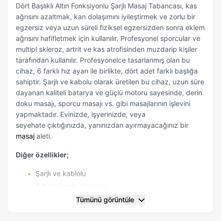
Dört Başlıklı Altın Fonksiyonlu Şarjlı Masaj Tabancası, kas
ağrısını azaltmak, kan dolaşımını iyileştirmek ve zorlu bir
egzersiz veya uzun süreli fiziksel egzersizden sonra eklem
ağrısını hafifletmek için kullanılır. Profesyonel sporcular ve
multipl skleroz, artrit ve kas atrofisinden muzdarip kişiler
tarafından kullanılır. Profesyonelce tasarlanmış olan bu
cihaz, 6 farklı hız ayarı ile birlikte, dört adet farklı başlığa
sahiptir. Şarjlı ve kabolu olarak üretilen bu cihaz, uzun süre
dayanan kaliteli batarya ve güçlü motoru sayesinde, derin
doku masajı, sporcu masajı vs. gibi masajlarının işlevini
yapmaktadır. Evinizde, işyerinizde, veya
seyehate çıktığınızda, yanınızdan ayırmayacağınız bir
masaj
aleti.
Diğer özellikler;
Şarjlı ve kablolu
6 fonksiyonlu hız ayarı
4 ayrı farklı masaj başlığı
Tümünü görüntüle
Darbe kuvveti dakikada 3200 vuruşa kadar