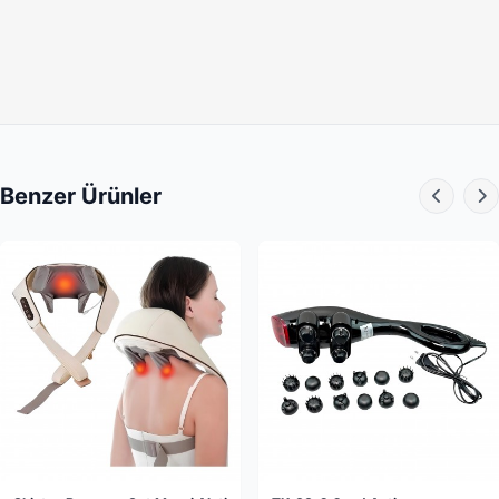
çıkabilmektedir
Ergonomik tasarıma sahiptir
Hemen hemen her bölgede kullanılabilir
Batarya, 24 w 2500 mah
Çalışma süresi yaklaşık 6 saat
Benzer Ürünler