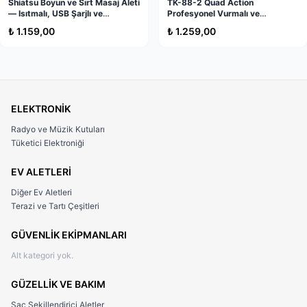
Shiatsu Boyun ve Sırt Masaj Aleti
TK-88-2 Quad Action
— Isıtmalı, USB Şarjlı ve
Profesyonel Vurmalı ve
Taşınabilir
Titreşimli Masaj Aleti
₺ 1.159,00
₺ 1.259,00
ELEKTRONİK
Radyo ve Müzik Kutuları
Tüketici Elektroniği
EV ALETLERİ
Diğer Ev Aletleri
Terazi ve Tartı Çeşitleri
GÜVENLİK EKİPMANLARI
Alt kategori yok.
GÜZELLİK VE BAKIM
Saç Şekillendirici Aletler