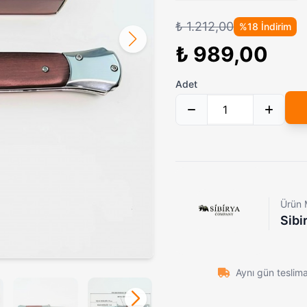
Crkt Kancalı Çakı
899,00₺
₺ 1.212,00
%18 İndirim
5000 mW Profesyonel Mavi Yakıcı Lazer Pointer – 10 km Menzil, Astronomi ve Hobi Kullanımı
7.900,00₺
El Feneri Şeklinde Elektro Şok C
₺ 989,00
Makermatik Slim Sigara Sarma Makinesi Yarım Ay
219,00₺
Sibirya Company Geyik Desenli Paslanmaz Çelik Katlanır Avcı Çakısı – Şık ve Dayanıklı Tasarım
869,00₺
Adet
Retro Kabartmalı Ahşap Saplı Katlanabilir Çelik Çakı
899,00₺
Ürün 
Sibi
Aynı gün teslim