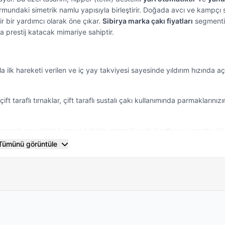
ormundaki simetrik namlu yapısıyla birleştirir. Doğada avcı ve kampçı s
ir bir yardımcı olarak öne çıkar.
Sibirya marka çakı fiyatları
segmenti
 prestij katacak mimariye sahiptir.
la ilk hareketi verilen ve iç yay takviyesi sayesinde yıldırım hızında aç
ft taraflı tırnaklar, çift taraflı sustalı çakı kullanımında parmaklarını
aparat sayesinde kemere takılan otomatik çakı konforunu yaşatır; 
Tümünü görüntüle
ağlam iskelet, orta kısımdaki ahşap kabzalı sustalı çakı panelleriy
le profesyonel tutuş sağlar.
ormansını koruması için her outdoor kullanım sonrası namluyu nemli bi
omatik sistemin pivot (bağlantı) noktasını belirli aralıklarla kaliteli b