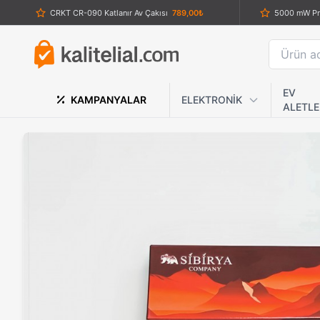
CRKT CR-090 Katlanır Av Çakısı
789,00₺
Crkt Kırmızı Siyah Ahşap Kabzalı Av Bıçağı
1.079,00₺
Haps Bugs X26 Titanyum Gri Paslanmaz Çelik Katlanır Outdoor EDC Çakı
789,00₺
Elektroşok Cihazı – Taşınabilir Mini Şok Aleti, Güçlü Voltajlı Savunma Aracı
759,00₺
EV
KAMPANYALAR
ELEKTRONİK
ALETLE
Powertec TR-5200 LED Ekranlı Şarjlı Lüks Tıraş Makinesi
3.759,00₺
Braun Silk-épil 1 (SE 1-176) Epilatör: Pürüzsüz Cilt, Kalıcı Sonuçlar
1.608,09₺
Columb
Lanmark Testereli Renkli Saplı Av Çakısı
659,00₺
Ocb Sigara Sarma Makinesi Kaşığı
229,00₺
Volemi 3 Ba
Philips 3000 Serisi Bodygroom Islak Kuru Şarjlı Vücut Tıraş Makinesi
2.350,00₺
SOG 
Ultrasonik Köpek ve Kedi Kovucu Cihaz – Taşınabilir Hayvan Uzaklaştırıcı
689,00₺
Columb
Lanmark Renkli Delikli Av Çakısı
629,00₺
Özel 
Hız Ayarlı Derin Doku Masaj Tabancası — 1500mAh Pil, Isı/Soğuk Fonksiyonu
1.129,00₺