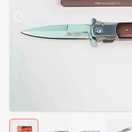
Bonhair HD-1200 Tıraş Makinesi Çift Bataryalı
1.389,00₺
CRKT CR-090 Katlanır Av Çakısı
789,00₺
Crkt Kırmızı Siyah Ahşap Kabzalı Av Bıçağı
1.079,00₺
Haps Bugs X26 Titanyum Gri Paslanmaz Çelik Katlanır Outdoor EDC Çakı
789,00₺
Elektroşok Cihazı – Taşınabilir Mini Şok Aleti, Güçlü Voltajlı Savunma Aracı
759,00₺