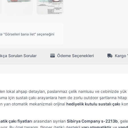
 "Görselleri bana ilet" seçeneğini
ıkça Sorulan Sorular
Ödeme Seçenekleri
Kargo 
ilen lokal ahşap detayları, paslanmaz çelik namlusu ve cebinizde yük
ma için sustalı çakı arayanlara hem de zorlu outdoor şartlarına hita
n yarı otomatik mekanizmalı orijinal
hediyelik kutulu sustalı çakı
kon
tik çakı fiyatları
arasından sıyrılan
Sibirya Company s-2213b
, gel
r. Bu özel tasarım, flipper (tetik) destekli
yarı otomatiktir
ve
yand