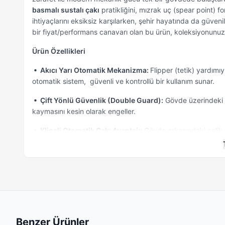
basmalı sustalı çakı
pratikliğini, mızrak uç (spear point) f
ihtiyaçlarını eksiksiz karşılarken, şehir hayatında da güvenil
bir fiyat/performans canavarı olan bu ürün, koleksiyonunuza
Ürün Özellikleri
• Akıcı Yarı Otomatik Mekanizma:
Flipper (tetik) yardımıy
otomatik sistem, güvenli ve kontrollü bir kullanım sunar.
• Çift Yönlü Güvenlik (Double Guard):
Gövde üzerindeki çi
kaymasını kesin olarak engeller.
• Klipsli Otomatik Çakı Avantajı:
Gövde arkasındaki çelik 
kaybolma riskini minimize eder.
• Gelişmiş Kabza Yapısı:
Tamamen metal gövdeden oluşan s
desteklenerek soğuk metal hissini kırar ve kış şartlarında bi
Temizlik ve Bakımı
Sibirya Company s-2213b
çakı modelinizin ilk günkü perf
Benzer Ürünler
temizleyip kurulamanız önerilir. Mekanizma sağlığı için yarı ot