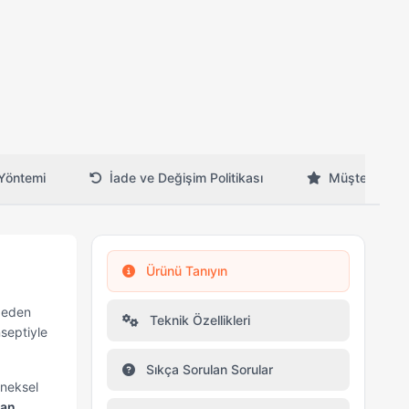
Yöntemi
İade ve Değişim Politikası
Müşteri Yorum
Ürünü Tanıyın
p eden
Teknik Özellikleri
septiyle
Sıkça Sorulan Sorular
eneksel
an