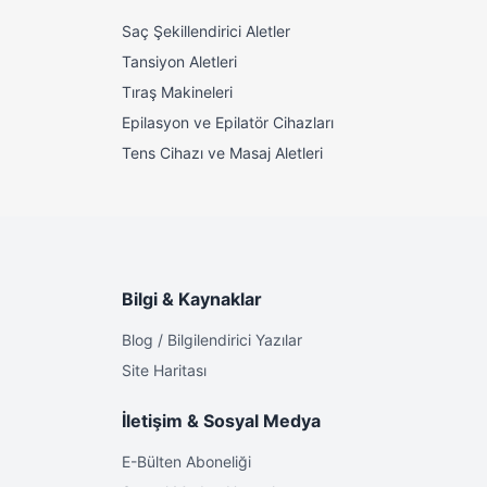
aya,
Saç Şekillendirici Aletler
Tansiyon Aletleri
Tıraş Makineleri
Epilasyon ve Epilatör Cihazları
 bir
Tens Cihazı ve Masaj Aletleri
malzemeleri
Bilgi & Kaynaklar
Blog / Bilgilendirici Yazılar
n başarıyla
Site Haritası
İletişim & Sosyal Medya
zelliğe
E-Bülten Aboneliği