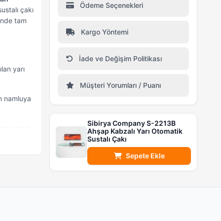
Ödeme Seçenekleri
ustalı çakı
nde tam
Kargo Yöntemi
İade ve Değişim Politikası
ılan yarı
Müşteri Yorumları / Puanı
zın namluya
Sibirya Company S-2213B
düşme veya
Ahşap Kabzalı Yarı Otomatik
Sustalı Çakı
Sepete Ekle
le
r bezle
ir bıçak ya