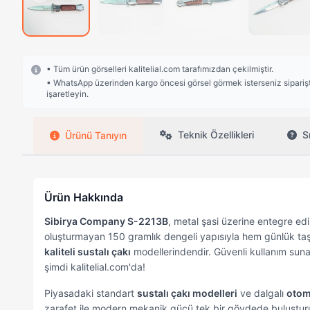
• Tüm ürün görselleri kalitelial.com tarafımızdan çekilmiştir.
• WhatsApp üzerinden kargo öncesi görsel görmek isterseniz siparişte
işaretleyin.
Teknik Özellikleri
S
Ürünü Tanıyın
Ürün Hakkında
Sibirya Company S-2213B
, metal şasi üzerine entegre ed
oluşturmayan 150 gramlık dengeli yapısıyla hem günlük taşı
kaliteli sustalı çakı
modellerindendir. Güvenli kullanım suna
şimdi kalitelial.com'da!
Piyasadaki standart
sustalı çakı modelleri
ve dalgalı
otoma
zarafet ile modern mekanik gücü tek bir gövdede buluşturuyo