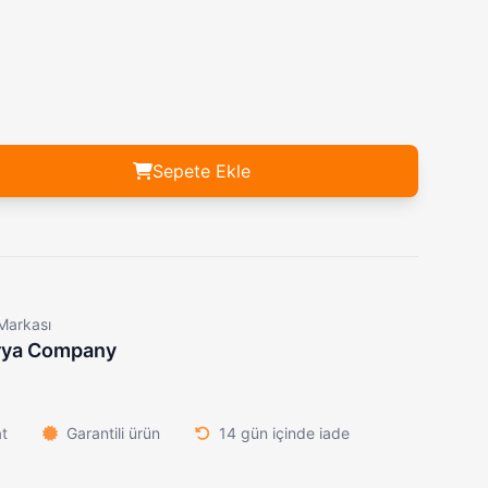
Mini Hassas Kalibrasyon Ağırlık Seti Gram Ölçeği
749,00₺
Makermatik Tütün Hazneli Slim Sigara Sarma Makinesi
8.900,00₺
ihazı
659,00₺
Panasonic ER-GN30 Yıkanabilir Kulak Burun Tüy Kesme Makinesi
2.359,00₺
Columbia B-104-B Wolf Serisi Kompakt Çakı | Mermer Desenli - 64 Gram
799,00₺
Powerdex PD-3535 Solar Şarjlı Kamp ve Balıkçı Lambası: SOS Işıklı Çok Fonksiyonlu El Feneri
539,00₺
Sepete Ekle
Markası
rya Company
at
Garantili ürün
14 gün içinde iade