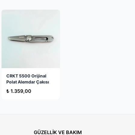
. Ahşap
asıdır.
anların
irya S-
Stokta Yok
CRKT 5500 Orijinal
 şasisi ve
Polat Alemdar Çakısı
mlu
₺ 1.359,00
. Elinize
GÜZELLİK VE BAKIM