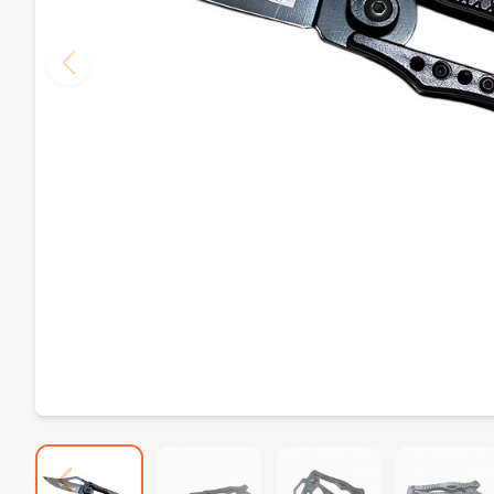
Dijital Anahtarlık Terazi 200g / 0.01g – Araba Anahtarı Görünümlü Mini Hassas Terazi
329,00₺
S
Inter Mac 3 TC 5000 Profesyonel Tıraş Seti
1.689,00₺
Sibírya Company Kartal Desenli Çakı – Şık ve Dayanıklı Tasarım
879,00₺
Makermatik Slim Sigara Sarma Makinesi Kaşığı
229,00₺
Buck Çakı Plastik
899,00₺