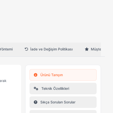
Yöntemi
İade ve Değişim Politikası
Müşteri Yorum
Ürünü Tanıyın
arak
Teknik Özellikleri
Sıkça Sorulan Sorular