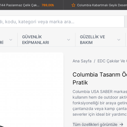
CRKT CR-0144 Paslanmaz Çelik Çakı | Dayanıklı ve Şık Tasarım
789,00₺
Benchmade Kelebek Bıçak: 42 Balisong İşlenmiş Titanyum Saplı 440C
1.289,00₺
Kara Ejder Muşta
379
Top O Matic Sigara Tütün Sarma Makinesi Yedek Parça Uç Kaşık
229,00₺
Dearlıng Rf-1814 Şarjlı Saç Sakal Kesme Makinesi
489,00₺
GÜVENLİK
GÜZELLİK VE
Rİ
EKİPMANLARI
BAKIM
 Sarma Makinesi Dört Ayak
289,00₺
 Yaprak Çakı 15 Cm
639,00₺
Çift Bıçaklı Yarasa Çakı
5
Ana Sayfa
/
EDC Çakılar Ve 
Crkt İşlemeli Ahşap Kabzalı Avcı Bıçağı
1.029,00₺
Columbia Tasarım Ödü
VGR V-009 Turbo Modlu Şarjlı Kablosuz Saç & Sakal Kesme Makinesi
1.179,00₺
Pratik
Haki Renk Katlanabilir 4 Parmak ve Yüzük Muşta
459,00₺
Columbia USA SABER markasını
kullanım hem de outdoor aktivi
şlıklı Şarjlı Tıraş Makinesi
839,00₺
fonksiyonelliği bir araya geti
Powertec TR-8500 Saç ve Sakal Kesme Makinesi: Profesyonel Performans Evde
2.959,00₺
çantanızda veya kamp çantanı
severler için ideal bir yardımcı
Insua HK-3600 3 Başlıklı Dijital Ekranlı Tıraş Bakım Seti | Erkek Bakımında Pratik ve Şık Çözüm
989,00₺
Elektrikli Slim Sigara Sarma Maki
Tüm özellikleri görüntüle