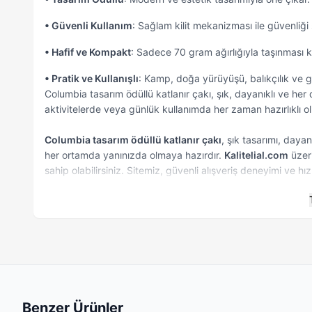
• Güvenli Kullanım
: Sağlam kilit mekanizması ile güvenliği 
• Hafif ve Kompakt
: Sadece 70 gram ağırlığıyla taşınması k
• Pratik ve Kullanışlı
: Kamp, doğa yürüyüşü, balıkçılık ve g
Columbia tasarım ödüllü katlanır çakı, şık, dayanıklı ve her 
aktivitelerde veya günlük kullanımda her zaman hazırlıklı ol
Columbia tasarım ödüllü katlanır çakı
, şık tasarımı, daya
her ortamda yanınızda olmaya hazırdır.
Kalitelial.com
üzeri
sahip olabilirsiniz. Sitemiz, güvenli alışveriş deneyimi ve hız
verin ve Columbia katlanır çakınızı hemen edinin!
Benzer Ürünler