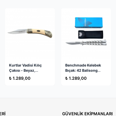
Kurtlar Vadisi Kılıç
Benchmade Kelebek
Çakısı - Beyaz,
Bıçak: 42 Balisong
Gravürlü ve Klips Sesli
İşlenmiş Titanyum
₺ 1.289,00
₺ 1.289,00
Saplı 440C
ERİ
GÜVENLİK EKİPMANLARI