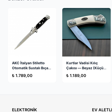
Stokta Yok
AKC İtalyan Stiletto
Kurtlar Vadisi Kılıç
Otomatik Sustalı Bıçak
Çakısı — Beyaz (Küçük
– 440 Paslanmaz Çelik,
Boy)
₺ 1.789,00
₺ 1.189,00
Orijinal Italy Üretim
ELEKTRONİK
EV ALETL