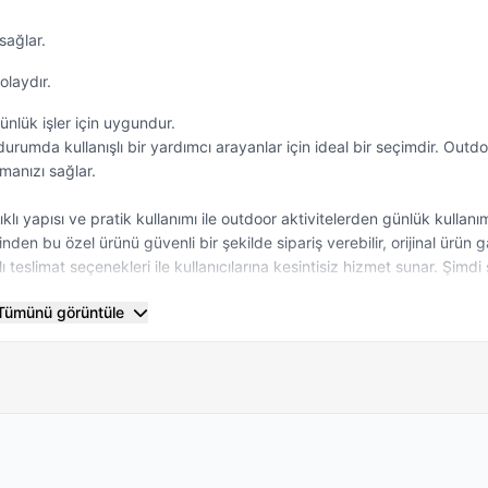
sağlar.
olaydır.
ünlük işler için uygundur.
durumda kullanışlı bir yardımcı arayanlar için ideal bir seçimdir. Outd
manızı sağlar.
nıklı yapısı ve pratik kullanımı ile outdoor aktivitelerden günlük kullan
nden bu özel ürünü güvenli bir şekilde sipariş verebilir, orijinal ürün ga
lı teslimat seçenekleri ile kullanıcılarına kesintisiz hizmet sunar. Şimdi 
Tümünü görüntüle