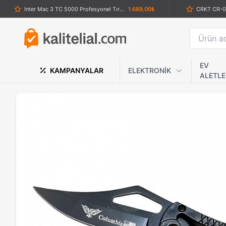
Inter Mac 3 TC 5000 Profesyonel Tıraş Seti
1.689,00₺
Sibírya Company Kartal Desenli Çakı – Şık ve Dayanıklı Tasarım
879,00₺
Makermatik Slim Sigara Sarma Makinesi Kaşığı
229,00₺
Buck Çakı Plastik
899,00₺
EV
KAMPANYALAR
ELEKTRONİK
ALETLE
Powertec TR-1010 Metal Gövdeli Şarjlı Sakal Tıraş Makinesi
639,00₺
Ocb Sigara
Hultafors Ateş Başlatıcı: İsveç Tasarımı Profesyonel Ateş Çubuğu
1.289,00₺
SOG
Swayboo CSGO Paslanmaz Çelik Karambit Bıçak
639,00₺
Medilix Konuşan Otomatik Tansiyon Aleti
1.559,00₺
Kuru Kafa Desenli Eskitme Tasarımlı Çakı
899,00₺
VGR V-962 Dijital Ekranlı Şarjlı Saç ve Sakal Tıraş Makinesi
1.589,00₺
Volemi 3 Ba
Crkt 55 Sade Kabzalı Çakı
739,00₺
Av Temalı Desenli Katlanır Cep Çakısı – Kemer Klipsli Taktik Kamp Çakısı
829,00₺