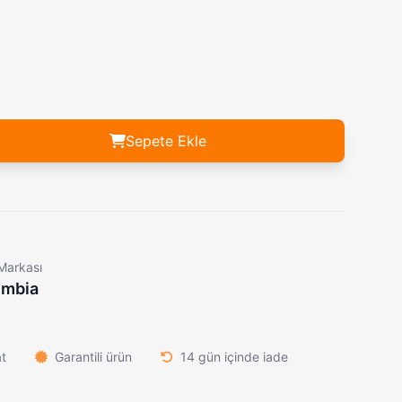
Powerdex PD-5050 Solar Şarjlı Kamp Lambası & 4000mAh Powerbank – IP65 Su Geçirmez Mıknatıslı LED Projektör
939,00₺
Wison WS-6060 Şarjlı Saç & Sakal Makinesi – Evde Profesyonel Kesim Deneyimi
1.689,00₺
Columbia Kabartmalı Geyik Desenli Av Çakısı
1.589,00₺
,00₺
Welder WD-007-B Süper EDC Katlanır Taktik Çakı
599,00₺
ADM-025 Özel Çelik Gravürlü Katlanabilir Cep Çakısı
889,00₺
Sepete Ekle
Markası
umbia
at
Garantili ürün
14 gün içinde iade