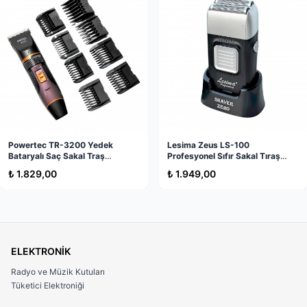
sistem.
• Islak ve Kuru Kullanım:
%100 su geçirmez yapısı
sayesinde banyoda kullanılabilir.
• Tahriş Önleyici Tasarım:
Ciltle doğrudan teması
engelleyen paslanmaz çelik koruyucu kafes.
• Sessiz ve Güçlü Motor:
Rahatsız edici ses çıkarmadan
yüksek performansla çalışır.
Powertec TR-3200 Yedek
Lesima Zeus LS-100
Bataryalı Saç Sakal Traş
Profesyonel Sıfır Sakal Tıraş
Neden Bu Ürün?
Makinesi
Makinesi - Kalitelial.com
₺ 1.829,00
₺ 1.949,00
Piyasada bulunan birçok ucuz modelin aksine, bu
Panasonic burun kılı alma makinesi orjinal
ürün
kalitesiyle tüyleri çekmez ve koparmaz. Tüyleri kökten
asılmadığı için burun içindeki hassas damarlara veya
dokuya zarar vermez. Uzun ömürlü bıçak yapısı ve pil
ELEKTRONİK
tasarrufu sağlayan motoruyla, yıllarca kullanabileceğiniz
Radyo ve Müzik Kutuları
bir kişisel bakım yatırımıdır.
Tüketici Elektroniği
Kullanım Alanları