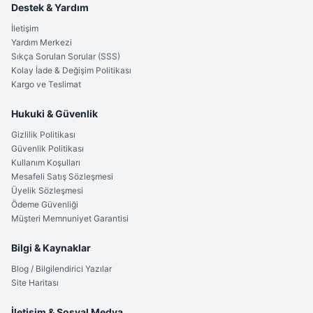
Destek & Yardım
Editörün Notu
İletişim
"Eğer burun kıllarınızı cımbızla çekme acısına veya
Yardım Merkezi
kalitesiz makinelerin tüyleri takılarak çekmesine son
Sıkça Sorulan Sorular (SSS)
Kolay İade & Değişim Politikası
vermek istiyorsanız, ER-GN30 kesinlikle doğru tercih.
Kargo ve Teslimat
Özellikle
Smart Wash
özelliği sayesinde makineyi açıp
bıçaklarla uğraşmadan temizleyebilmek büyük bir zaman
Hukuki & Güvenlik
kazandırıyor. Hijyen ve güvenlik arayan her erkeğin banyo
dolabında olması gereken bir parça."
Gizlilik Politikası
Güvenlik Politikası
Kullanım Koşulları
Mesafeli Satış Sözleşmesi
Üyelik Sözleşmesi
Ödeme Güvenliği
Müşteri Memnuniyet Garantisi
Bilgi & Kaynaklar
Blog / Bilgilendirici Yazılar
Site Haritası
İletişim & Sosyal Medya