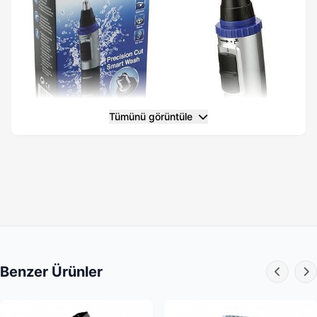
Tümünü görüntüle
Ürün Özellikleri
• Çift Kenarlı 3D Bıçaklar:
Sadece üstten değil, yanlardan
Benzer Ürünler
gelen tüyleri de etkili bir şekilde keser.
• Smart Wash (Akıllı Yıkama):
Cihazı çalıştırmadan
suyuna tutarak içindeki tüyleri kolayca tahliye eden özel