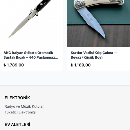
Stokta Yok
AKC İtalyan Stiletto Otomatik
Kurtlar Vadisi Kılıç Çakısı —
Sustalı Bıçak – 440 Paslanmaz
Beyaz (Küçük Boy)
Çelik, Orijinal Italy Üretim
₺ 1.789,00
₺ 1.189,00
ELEKTRONİK
Radyo ve Müzik Kutuları
Tüketici Elektroniği
EV ALETLERİ