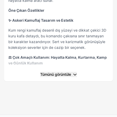
hayatta kalma aracı sunar.
Öne Çıkan Özellikler
✨ Askeri Kamuflaj Tasarım ve Estetik
Kum rengi kamuflaj desenli dış yüzeyi ve dikkat çekici 3D
kuru kafa detaydı, bu komando çakısına sınır tanımayan
bir karakter kazandırıyor. Sert ve karizmatik görünüşüyle
koleksiyon severler için de cazip bir seçenek.
⚖️ Çok Amaçlı Kullanım: Hayatta Kalma, Kurtarma, Kamp
ve Günlük Kullanım
Bu çakı, sadece bir bıçak değil; aynı zamanda emniyet
Tümünü görüntüle
kemeri kesici, cam kırıcı gibi hayati fonksiyonlar sunar.
Outdoor aktiviteler, kampçılık, avcılık ve acil durum
senaryoları için ideal bir araçtır.
⛏️ Yüksek Dayanıklık Sunan Malzeme Kalitesi
Paslanmaz çelikten üretilen bıçak bölümü, uzun ömürlü
keskinlik sağlar. Yansıma yapmayan karartılmış yüzeyi ile