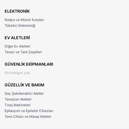
✅ Hemen şimdi kalitelial.com'dan sipariş verin, Lanmark
ELEKTRONİK
Komando Çakısı'nı güvenliğinizin yeni parçası yapın!
Radyo ve Müzik Kutuları
Tüketici Elektroniği
EV ALETLERİ
Diğer Ev Aletleri
Terazi ve Tartı Çeşitleri
GÜVENLİK EKİPMANLARI
Alt kategori yok.
GÜZELLİK VE BAKIM
Saç Şekillendirici Aletler
Tansiyon Aletleri
Tıraş Makineleri
Epilasyon ve Epilatör Cihazları
Tens Cihazı ve Masaj Aletleri