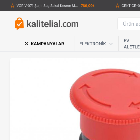
VGR V-071 Şarjlı Saç Sakal Kesme Makinesi
789,00₺
VGR V-337 Şarjlı Sıfır Sakal Tıraş Makinesi – Islak ve Kuru Kullanım, Güçlü Motor, Hassas Kesim
1.689,00₺
5000 mW Profesyonel Mavi Yakıcı Lazer Pointer – 10 km Menzil, Astronomi ve Hobi Kullanımı
7.900,00₺
Top O Matic Sigara Sarma Makinesi Makaron Tutucu
259,00₺
EV
KAMPANYALAR
ELEKTRONİK
ALETLE
500G 0.01G Sf-400D Lcd Dijital Hassas Terazi
1.129,00₺
Damascus Katlanabilir Av Çakısı – Üstün Keskinlik, Dayanıklılık ve Güvenli Kullanım
889,00₺
Crkt Blacsrambit Karambit Çakı
1.089,00₺
Dearling RF-258 Şarjlı Tıraş Makinesi
959,00₺
Powerdex PD-530 Profesyonel Solar ve USB Şarjlı Gün Işığı LED Kamp Lambası
669,00₺
AKC Klasik Stiletto Fildişi Beyazı Otomatik Bıçak - İtalyan Tasarım, Ayna Polisajlı Namlu
2.359,00₺
VGR V-990 LCD Ekranlı Şarjlı Tıraş Makinesi – 2 Kademeli Hız, Turbo Mod, Sessiz Çalışma
1.739,00₺
Gri Renk Kuru Kafa Muşta
379,00₺
Dpx Ge