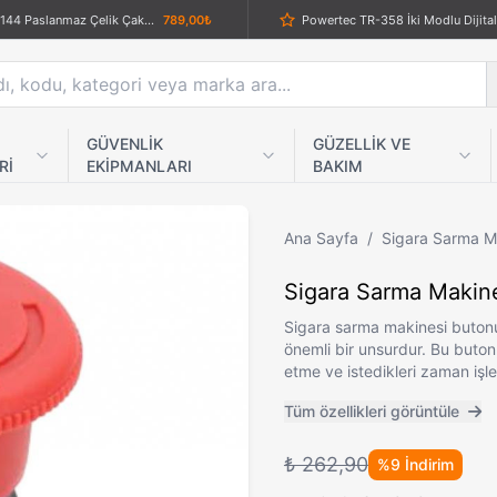
CRKT CR-0144 Paslanmaz Çelik Çakı | Dayanıklı ve Şık Tasarım
789,00₺
Powerdex PD-5555 Profesyonel Retro Kamp Feneri & Powerbank – 2160 Lümen
659,00₺
Gerber Bear Grylls Çok Fonksiyonlu Pense ve Multitool Seti
889,00₺
Siyah Çelik Ninja Yıldızı Seti - 3 lü Shuriken Takımı
649,00₺
GÜVENLİK
GÜZELLİK VE
Rİ
EKİPMANLARI
BAKIM
Columbia Company MA-123-D Kemik Kabzalı Otomatik Avcı Çakısı – Özel Kılıflı, Kurt Amblemli Hediyelik Kutulu
1.159,00₺
Powertec Tr-550 Şarjlı LCD Ekranlı Sıfır Sakal Tıraş Makinesi - Keskin, Pratik ve Şık
2.239,00₺
Ana Sayfa
/
Sigara Sarma Ma
VGR V-731 Şarjlı Epilasyon Cihazı - 3 Başlıklı Epilatör Seti
1.129,00₺
Sigara Sarma Makin
Top O Matic Slim Sigara Sarma Makinesi Kaşığı
229,00₺
Sigara sarma makinesi butonu
VGR V-989 LCD Ekranlı Turbo Modlu Tıraş Makinesi | Sessiz, Güçlü ve Profesyonel Performans
1.789,00₺
önemli bir unsurdur. Bu buton
etme ve istedikleri zaman işl
VGR V-306 Şarjlı Dijital Göstergeli Yıkanabilir Sıfır Sakal Tıraş Makinesi
999,00₺
Tüm özellikleri görüntüle
Tedorex TDR-01 Çift Kanallı TENS EMS Masaj Cihazı
789,00₺
ar Heat Hiker Av Bıçağı
749,00₺
₺ 262,90
%9 İndirim