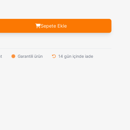
Sigara Sarma Makinesi Anakartı - Zaman Ayarlı Kontrol Kartı
479,00₺
Benchmade 16.7 cm Ultra Hafif Taktiksel Kelebek Bıçak – 62 Gram Yarı Tırtıklı Seri
599,00₺
Powertec TR-358 İki Modlu Dijital Ekranlı Şarjlı Sakal Tıraş Makinesi
1.239,00₺
El Tipi USB Şarjlı 4 Başlıklı Derin Doku Masaj Tabancası – Yüksek Verimli Fasya ve Kas Rahatlatma
989,00₺
Sepete Ekle
Rado Rd-1005 Elektrikli Saç ve Sakal Kesme Makinesi
1.139,00₺
Columbia Kabartmalı Geyik Desenli Av Çakısı
1.589,00₺
at
Garantili ürün
14 gün içinde iade