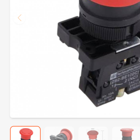
DEPSTECH Bluart 2.0 Çift Lensli Yılan Kamera – 1080P Görüntü Alma ve Video Kayıt, 4.3 LCD Ekran, IP67 Su Geçirmez, 5M Yarı Sert Kablo
2.981,19₺
VGR V-071 Şarjlı Saç Sakal Kesme Makinesi
789,00₺
VGR V-337 Şarjlı Sıfır Sakal Tıraş Makinesi – Islak ve Kuru Kullanım, Güçlü Motor, Hassas Kesim
1.689,00₺
5000 mW Profesyonel Mavi Yakıcı Lazer Pointer – 10 km Menzil, Astronomi ve Hobi Kullanımı
7.900,00₺
Top O Matic Sigara Sarma Makinesi Makaron Tutucu
259,00₺