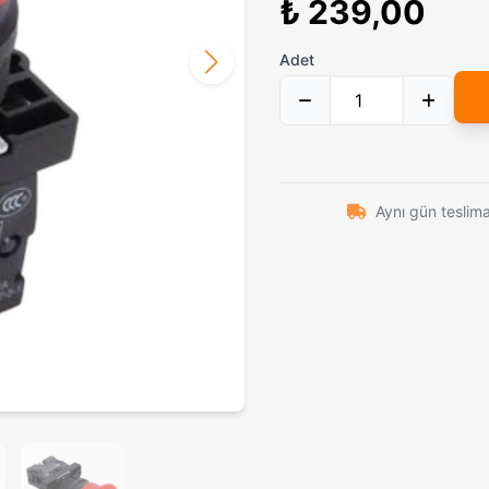
₺ 239,00
Klasik Muşta Gri
449,00₺
CRKT CR-0144 Paslanmaz Çelik Çakı | Dayanıklı ve Şık Tasarım
789,00₺
Adet
Powerdex PD-5555 Profesyonel Retro Kamp Feneri & Powerbank – 2160 Lümen
659,00₺
Gerber Bear Grylls Çok Fonksiyonlu Pense ve Multitool Seti
889,00₺
Siyah Çelik Ninja Yıldızı Seti - 3 lü Shuriken Takımı
649,00₺
Aynı gün teslim