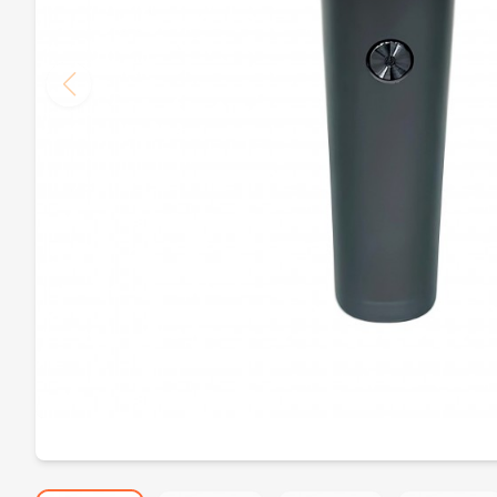
Komple Çelik Gökkuşağı Rengi Alaska Çakı
539,00₺
T.C.Koma
Dpx Gear Assault Av Bıçağı
739,00₺
Dpx Ge
Dpx Gear Sirius Titanyum Av Bıçağı
1.059,00₺
Dearling Rf-259 Profesyonel Şarjlı Tıraş Makinesi
1.139,00₺
AKC Italy Sedef Gövdeli Otomatik Bıçak – 440C Çelik Klasik Stiletto
1.939,00₺