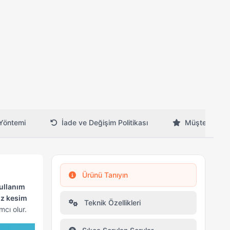
Yöntemi
İade ve Değişim Politikası
Müşteri Yorum
Ürünü Tanıyın
ullanım
üz kesim
Teknik Özellikleri
cı olur.