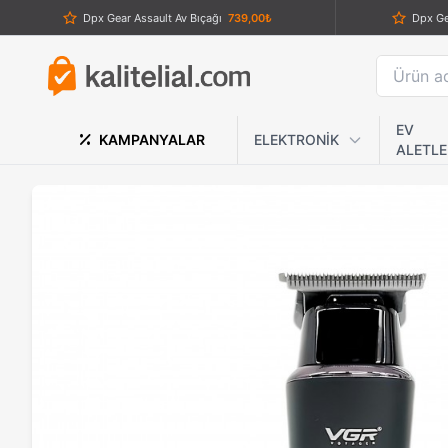
Dpx Gear Assault Av Bıçağı
739,00₺
Dpx Ge
Dpx Gear Sirius Titanyum Av Bıçağı
1.059,00₺
Dearling Rf-259 Profesyonel Şarjlı Tıraş Makinesi
1.139,00₺
AKC Italy Sedef Gövdeli Otomatik Bıçak – 440C Çelik Klasik Stiletto
1.939,00₺
EV
KAMPANYALAR
ELEKTRONİK
ALETLE
Powertec TR-6500 Profesyonel Çift Bataryalı Saç ve Sakal Kesme Makinesi
1.959,00₺
Powerdex PD-6900 LED El Feneri - 2000mAh Powerbank, Flaş - SOS, Teleskopik Yakınlaştırma
1.089,00₺
Columbia İmha Pensesi
1.229,00₺
Buck X55 Ahşap Kabzalı Katlanabilir Cep Çakısı – Av, Kamp ve Taktik Tipi EDC Bıçak
859,00₺
CRKT CR
Komple Metal Büyük Boy Siyah Kelebek Bıçak
589,00₺
AKC İtalyan Stiletto 33 cm Otomatik Sustalı Bıçak – 440 Çelik Orijinal İtalya
2.459,00₺
GF‑22 Gerçek Zamanlı GPS Araç Takip ve Ortam Ses Dinleme Cihazı – Anlık Konum, Uzaktan Ses Dinleme (Böcek)
2.759,00₺
Kart Bıçak
189,00₺