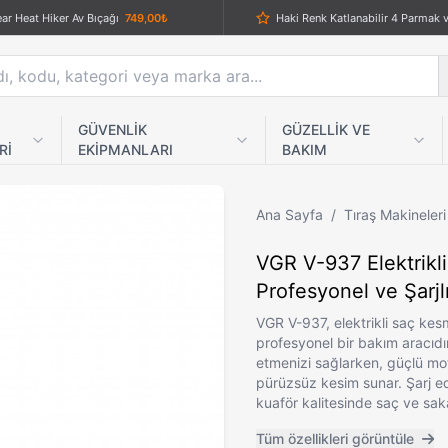
ar Heat Hiker Av Bıçağı
749,00₺
Galaxy Tasarım Eğitim Kelebek Bıçağı – Balisong Antrenman Aleti
429,00₺
Crkt 088bl Tasarım Kabzalı Ç
NORDMENDE NRD-2022 Masaj Aleti & TENS Cihazı: Ev ve Ofis Kullanımı için Çok Fonksiyonlu Deneyim
1.159,00₺
Powermatic 2 plus Elektrikli Sigara Sarma Makinesi
4.959,00₺
El Yapımı Tosya Çakısı
3
GÜVENLİK
GÜZELLİK VE
Rİ
EKİPMANLARI
BAKIM
Bluetooth Özellikli Kumandalı Lazer Işıklı Disko Topu
636,35₺
Bireysel Kullanım Elektrikli Sigara Sarma Makinesi
3.959,00₺
Ana Sayfa
/
Tıraş Makineleri
Yele Siyah Çakı
689,00₺
VGR V-937 Elektrikl
-121 Katlanır Av Bıçağı
789,00₺
Profesyonel ve Şarjl
Columbia Company B-3106-C — Mermer Desenli Çakı | Zarafet ve Performans
789,00₺
Köşeli Bodyguard Muşta Güm
VGR V-937, elektrikli saç kesm
profesyonel bir bakım aracıdı
Fox Outdoor Kompakt EDC Taktik Bıçak - Çok Amaçlı Kılıf ve Tanto Namlu
1.139,00₺
etmenizi sağlarken, güçlü mot
Leverletto Otomatik Bıçak - Bill DeShivs & AKC İtalya İş Birliği | Dijital Kamuflaj Desen
2.439,00₺
pürüzsüz kesim sunar. Şarj edi
kuaför kalitesinde saç ve sak
Komple Metal Küçük Boy Siyah Kelebek Bıçak
539,00₺
Tüm özellikleri görüntüle