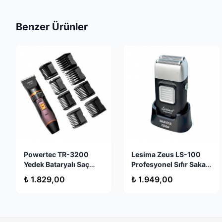
Benzer Ürünler
Powertec TR-3200
Lesima Zeus LS-100
Yedek Bataryalı Saç
Profesyonel Sıfır Sakal
Sakal Traş Makinesi
Tıraş Makinesi -
₺ 1.829,00
₺ 1.949,00
Kalitelial.com