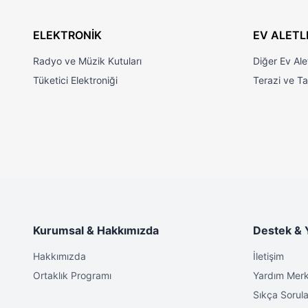
Bu
saç kesme makinesi
, hem saç hem de sakal şekillendi
yapmanıza olanak tanır.
Profesyonel kesim deneyimi
, er
ELEKTRONİK
EV ALETL
idealdir.
Sessiz çalışma
özelliğiyle rahatsız edici sesleri mi
Radyo ve Müzik Kutuları
Diğer Ev Alet
Ürün Özellikleri:
Tüketici Elektroniği
Terazi ve Tar
Paslanmaz Çelik Bıçaklar
: Uzun ömürlü ve keskin bıçaklar
Kurumsal & Hakkımızda
Destek & 
Hakkımızda
İletişim
Ortaklık Programı
Yardım Merk
Sıkça Sorula