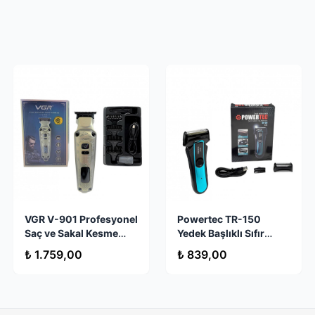
VGR V-901 Profesyonel
Powertec TR-150
Saç ve Sakal Kesme
Yedek Başlıklı Sıfır
Makinesi
Sakal Tıraş Makinesi:
₺ 1.759,00
₺ 839,00
Hassas Tıraş ve Kolay
Bakım