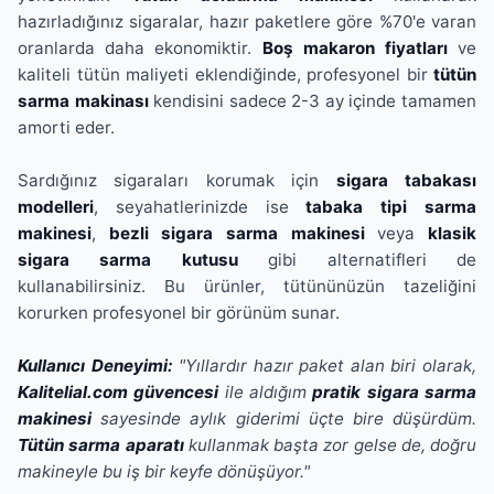
hazırladığınız sigaralar, hazır paketlere göre %70'e varan
oranlarda daha ekonomiktir.
Boş makaron fiyatları
ve
kaliteli tütün maliyeti eklendiğinde, profesyonel bir
tütün
sarma makinası
kendisini sadece 2-3 ay içinde tamamen
amorti eder.
Sardığınız sigaraları korumak için
sigara tabakası
modelleri
, seyahatlerinizde ise
tabaka tipi sarma
makinesi
,
bezli sigara sarma makinesi
veya
klasik
sigara sarma kutusu
gibi alternatifleri de
kullanabilirsiniz. Bu ürünler, tütününüzün tazeliğini
korurken profesyonel bir görünüm sunar.
Kullanıcı Deneyimi:
"Yıllardır hazır paket alan biri olarak,
Kalitelial.com güvencesi
ile aldığım
pratik sigara sarma
makinesi
sayesinde aylık giderimi üçte bire düşürdüm.
Tütün sarma aparatı
kullanmak başta zor gelse de, doğru
makineyle bu iş bir keyfe dönüşüyor."