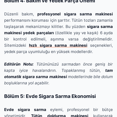
Bölüm 4: Bakım ve Yedek Parça Önemi
Düzenli bakım,
profesyonel sigara sarma makinesi
performansını koruması için şarttır. Tütün tozları zamanla
taşlaşarak mekanizmayı kilitler. Bu yüzden
sigara sarma
makinesi yedek parçaları
(özellikle yay ve kaşık) 6 ayda
bir kontrol edilmeli, aşınma varsa değiştirilmelidir.
Sitemizdeki
hızlı sigara sarma makinesi
seçenekleri,
yedek parça uyumluluğu en yüksek modellerdir.
Editörün Notu:
Tütününüzü sarmadan önce geniş bir
kapta iyice havalandırın. Topaklanmış tütün,
tam
otomatik sigara sarma makinesi
modellerinde bile dolum
boşluklarına yol açabilir.
Bölüm 5: Evde Sigara Sarma Ekonomisi
Evde sigara sarma
eylemi, profesyonel bir bütçe
yönetimidir.
Tütün doldurma makinesi
kullanarak