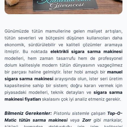
Günümüzde tütün mamullerine gelen maliyet artışları,
tütün severleri ve bütçesini düşünen kullanıcıları daha
ekonomik, sürdürülebilir ve kaliteli çözümler aramaya
itmiştir. Bu noktada
elektrikli sigara sarma makinesi
modelleri, hem zaman tasarrufu hem de profesyonel
dolum kalitesiyle modern tütün dünyasının vazgeçilmez
bir parçası haline gelmiştir. İster hobi amaçlı bir
manuel
sigara sarma makinesi
arayışında olun, ister seri üretim
kapasitesine sahip bir sistem; doğru kararı vermek için
piyasadaki modelleri, teknik detayları ve
sigara sarma
makinesi fiyatları
skalasını çok iyi analiz etmeniz gerekir.
Bilmeniz Gerekenler:
Pistonlu sistemle çalışan
Top-O-
Matic tütün sarma makinesi
veya
Zorr
gibi markalar,
tütünü kırmadan doldurduğu için içim kalitesini