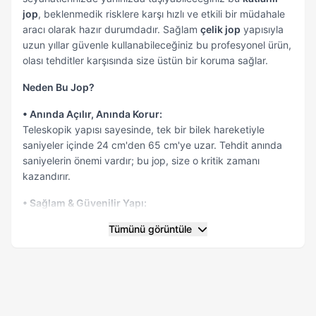
jop
, beklenmedik risklere karşı hızlı ve etkili bir müdahale
aracı olarak hazır durumdadır. Sağlam
çelik jop
yapısıyla
uzun yıllar güvenle kullanabileceğiniz bu profesyonel ürün,
olası tehditler karşısında size üstün bir koruma sağlar.
Neden Bu Jop?
• Anında Açılır, Anında Korur:
Teleskopik yapısı sayesinde, tek bir bilek hareketiyle
saniyeler içinde 24 cm'den 65 cm'ye uzar. Tehdit anında
saniyelerin önemi vardır; bu jop, size o kritik zamanı
kazandırır.
• Sağlam & Güvenilir Yapı:
Yüksek kaliteli çelik alaşımdan üretilmiş gövde, darbe
Tümünü görüntüle
direnci ve uzun ömür sunar. Açıldığında tek parça haline
gelen teleskopik mekanizma, sağlam ve güvenilir bir
savunma deneyimi vaat eder.
• Kusursuz Tutuş & Kontrol:
Tırtıklı, kaymaz kauçuk sap sayesinde, ıslak veya terli