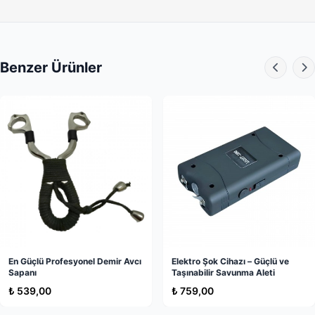
ellerde bile maksimum tutuş sağlanır. Savunma anındaki
kontrolünüzü asla kaybetmezsiniz.
• Gizli & Taşınabilir Tasarım:
Kapalı halde sadece 24 cm boyutunda olan jop,
Benzer Ürünler
kemerinize takabileceğiniz hediye kılıfı ile birlikte gelir.
Günlük kullanımda dikkat çekmeden, pratik bir şekilde
yanınızda taşıyabilirsiniz.
Kimler Kullanmalı?
⋄ Bireysel savunma ihtiyacı olan herkes,
⋄ Özel güvenlik personelleri,
⋄ Taksi, kurye veya servis şoförleri,
⋄ Gece yürüyüşü yapanlar veya kampçılar,
En Güçlü Profesyonel Demir Avcı
Elektro Şok Cihazı – Güçlü ve
⋄ Kendini güvence altına almak isteyenler.
Sapanı
Taşınabilir Savunma Aleti
₺ 539,00
₺ 759,00
"Ultimate Koruma"
farkıyla! Güvenliğiniz için asla ödün
vermeyin.
Kalitelial.com
güvencesiyle sunulan bu