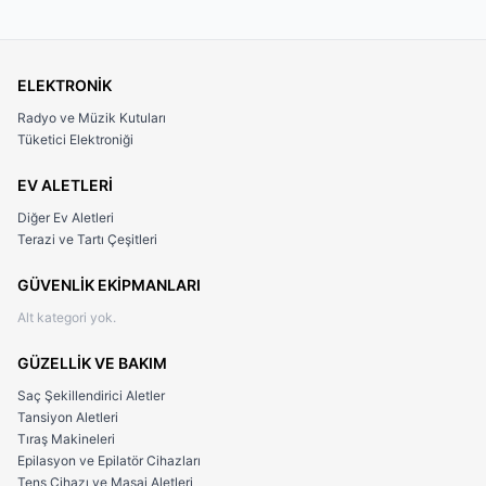
profesyonel
teleskopik jop
, sadece bir ürün değil; aynı
zamanda içinizdeki güven hissini geri kazanmanızı
sağlayan en yakın yoldaşınızdır.
ELEKTRONİK
Hemen Sipariş Verin, Kendinizi ve Sevdiklerinizi Koruma
Radyo ve Müzik Kutuları
Altına Alın!
Tüketici Elektroniği
Kalitelial.com
- Kalitenin ve Güvenliğin Adresi
EV ALETLERİ
Diğer Ev Aletleri
Terazi ve Tartı Çeşitleri
GÜVENLİK EKİPMANLARI
Alt kategori yok.
GÜZELLİK VE BAKIM
Saç Şekillendirici Aletler
Tansiyon Aletleri
Tıraş Makineleri
Epilasyon ve Epilatör Cihazları
Tens Cihazı ve Masaj Aletleri