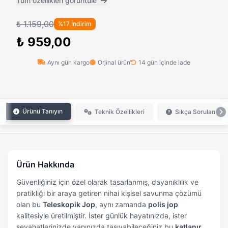
Tüm özellikleri görüntüle
₺ 1.159,00
%17 İndirim
₺ 959,00
Aynı gün kargo
Orjinal ürün
14 gün içinde iade
Ürünü Tanıyın
Teknik Özellikleri
Sıkça Sorulan Sor
Ürün Hakkında
Güvenliğiniz için özel olarak tasarlanmış, dayanıklılık ve
pratikliği bir araya getiren nihai kişisel savunma çözümü
olan bu
Teleskopik Jop
, aynı zamanda
polis jop
kalitesiyle üretilmiştir. İster günlük hayatınızda, ister
seyahatlerinizde yanınızda taşıyabileceğiniz bu
katlanır