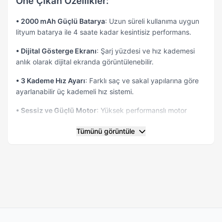
Öne Çıkan Özellikler:
• 2000 mAh Güçlü Batarya
: Uzun süreli kullanıma uygun
lityum batarya ile 4 saate kadar kesintisiz performans.
• Dijital Gösterge Ekranı
: Şarj yüzdesi ve hız kademesi
anlık olarak dijital ekranda görüntülenebilir.
• 3 Kademe Hız Ayarı
: Farklı saç ve sakal yapılarına göre
ayarlanabilir üç kademeli hız sistemi.
• Sessiz ve Güçlü Motor
: Yüksek performanslı motor
düşük ses seviyesi ile konforlu kullanım sunar.
Tümünü görüntüle
• Dar Açılı Seramik Bıçaklar
: Keskin, dayanıklı ve cilt dostu
bıçak sistemi ile tahrişsiz tıraş.
• İnce Sakal Ayar Düğmesi
: 1.2 mm, 1.6 mm ve 2 mm’lik
özel uzunluk ayarları ile detaylı kesim imkânı.
• 4 Farklı Tarak Uzunluğu
: 3 mm, 6 mm, 9 mm ve 12 mm
tarak başlıklarıyla farklı stiller oluşturun.