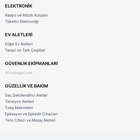
✅ 1 Adet Bakım Yağı (Bıçakların uzun ömürlü kullanımı için)
ELEKTRONİK
Bu kapsamlı paket ile bakım rutininiz için ihtiyaç
Radyo ve Müzik Kutuları
duyabileceğiniz her şey elinizin altında olur. Üstelik her bir
Tüketici Elektroniği
parça, makinenin performansını desteklemek üzere özel
olarak seçilmiştir.
EV ALETLERİ
Diğer Ev Aletleri
Terazi ve Tartı Çeşitleri
GÜVENLİK EKİPMANLARI
Alt kategori yok.
GÜZELLİK VE BAKIM
Saç Şekillendirici Aletler
Tansiyon Aletleri
Tıraş Makineleri
Epilasyon ve Epilatör Cihazları
Tens Cihazı ve Masaj Aletleri