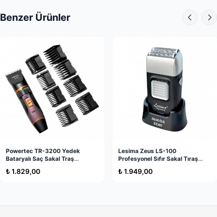
• Çift Yönlü Şarj Sistemi
: Hem alt giriş portundan hem de
Benzer Ürünler
masaüstü şarj standı üzerinden kolay şarj.
• Şık ve Ergonomik Tasarım
: Ele tam oturan yapısı ve
modern görünümüyle profesyonel sonuçlar sunar.
Paketin İçeriği
Ürünü satın aldığınızda aşağıdaki parçalar eksiksiz olarak
kutu içinde yer almaktadır:
✅ 1 Adet Dearlıng A9 Dijital Ekranlı Tıraş Makinesi
✅ 4 Adet Farklı Uzunluklarda Kesim Tarağı (3 mm, 6 mm, 9
mm, 12 mm)
Powertec TR-3200 Yedek
Lesima Zeus LS-100
Bataryalı Saç Sakal Traş
Profesyonel Sıfır Sakal Tıraş
✅ 1 Adet Masaüstü Şarj Standı
Makinesi
Makinesi - Kalitelial.com
₺ 1.829,00
₺ 1.949,00
✅ 1 Adet Şarj Adaptörü
✅ 1 Adet Temizleme Fırçası