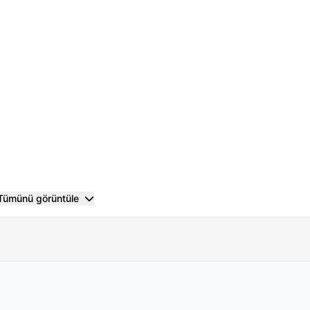
Tümünü görüntüle
 istasyonlarını bulabilir ve 30 hafızaya kaydedebilirsiniz.
zu çalabilir, radyo keyfiyle birleştirebilirsiniz.