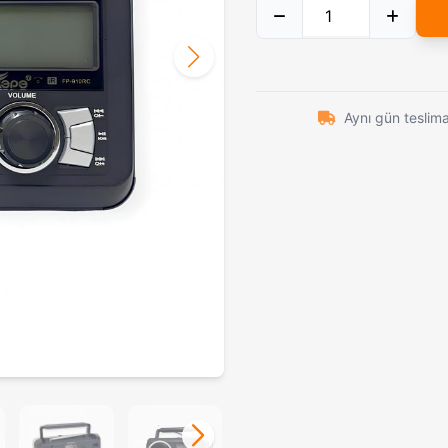
Powertec TR-6500 Profesyonel Çift Bataryalı Saç ve Sakal Kesme Makinesi
1.959,00₺
Crkt Ahşap Kabzalı Düz Avcı Bıç
AKC Italy Leverletto Bill DeShivs Mermer Desen Manivela Kilitli Çakı
2.589,00₺
Powerdex Pd-4500 Şarjlı Saç ve Sakal Traş Makinesi
1.789,00₺
nto Oyma Sap Av Bıçağı
930,00₺
Aynı gün teslim
Ocb Sigara Sarma Makinesi Kaşık İtici Kol
289,00₺