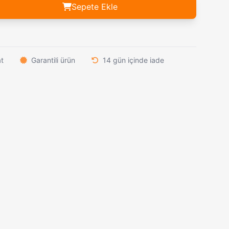
ağı
1.069,00₺
CRKT Flat Out 7016 - Matthew Lerch Tasarımı Profesyonel EDC Çakı
1.159,00₺
Sepete Ekle
Texas Y7040 Boğa Başlı Özel Tasarım Katlanır Çakı – Profesyonel Av ve Kamp Serisi
849,00₺
Columbia C-1010-A Ahşap Renkli Kurtlar Vadisi Kılıç Çakısı
859,00₺
Powertec TR-3000 Dijital Göstergeli Şarjlı Saç Tıraş Makinesi
1.649,00₺
at
Garantili ürün
14 gün içinde iade
SİBİRYA Kurt İşlemeli Paslanmaz Çelik Katlanır Çakı – Doğa Tutkunları ve Koleksiyoncular İçin Özel Tasarım
879,00₺