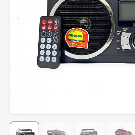
Philips 3000 Serisi Bodygroom Islak Kuru Şarjlı Vücut Tıraş Makinesi
2.350,00₺
Portugal Sarı Çakı
279,00₺
Browning Silah Çakı
1.089,00₺
Powertec Tr-9900 Şarjlı Saç ve Sakal Tıraş Makinesi
2.489,00₺
Sog Ta
Top O Matic Slim Sigara Sarma Makinesi Kaşığı
229,00₺