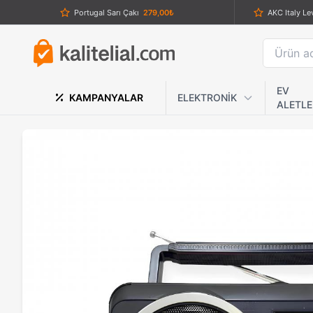
Portugal Sarı Çakı
279,00₺
Browning Silah Çakı
1.089,00₺
Powertec Tr-9900 Şarjlı Saç ve Sakal Tıraş Makinesi
2.489,00₺
Sog Ta
Top O Matic Slim Sigara Sarma Makinesi Kaşığı
229,00₺
EV
KAMPANYALAR
ELEKTRONİK
ALETLE
Elektrikli Sigara Sarma Makinesi Anakartı
349,00₺
Cold Steel Knuckle 1918.U.S Muştalı Bıçak
1.389,00₺
Philips Vücut Tıraş Series 1000 - Bodygroom
1.689,00₺
Crkt B
Siyah Çelik Ninja Yıldızı Seti - 3 lü Shuriken Takımı
649,00₺
T.C.Komando Bıçağı ( Siyah Renk )
779,00₺
Buck Taktik Katlanır Çakı – Profesyonel Siyah EDC ve Kamp Bıçağı
829,00₺
Crkt Kancalı Çakı
899,00₺
Crkt Ahşap Kabzalı Av Bıçağı
1.049,00₺