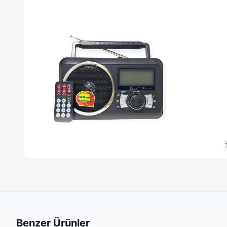
Özellikler:
FM Radyo ve Otomatik Tarama
: Hızlıca çevredeki FM radyo
MP3 Çalar
: USB ve SD/TF kartlarıyla kendi müzik koleksiyonunu
Benzer Ürünler