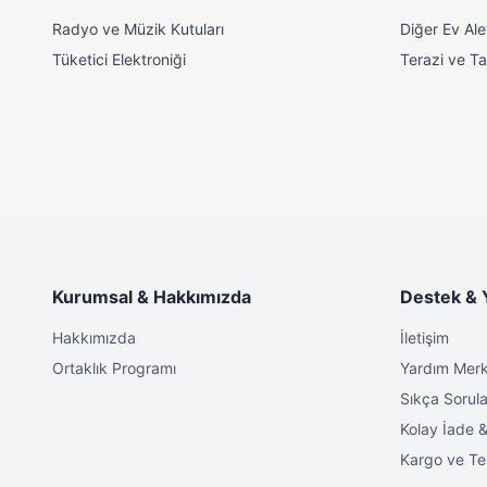
Radyo ve Müzik Kutuları
Diğer Ev Alet
Tüketici Elektroniği
Terazi ve Tar
Yüksek Hassasiyetli Anten ve LCD Ekran: Net ve kesintisiz rady
şekilde görüntüler.
Kompakt boyutlarıyla her yere kolaylıkla taşınabilir. Bu kuma
artırmak için ideal bir seçenektir. Otomatik tarama özelliği ve
radyo programlarınızı her yere taşıyın!
Kurumsal & Hakkımızda
Destek & 
Hakkımızda
İletişim
Ortaklık Programı
Yardım Merk
Sıkça Sorula
Kolay İade &
Kargo ve Te