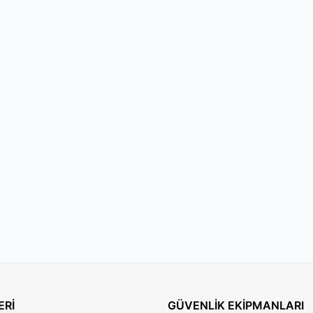
ogramlarınızı kaydedebilirsiniz.
radyo ve MP3 çaları kontrol edebilirsiniz.
ğiyle önemli kayıtlarınızı saklayabilirsiniz.
ilirsiniz.
rj edilebilir pil ile her yerde kullanılabilir.
aklık veya mikrofon bağlayabilirsiniz.
ERİ
GÜVENLİK EKİPMANLARI