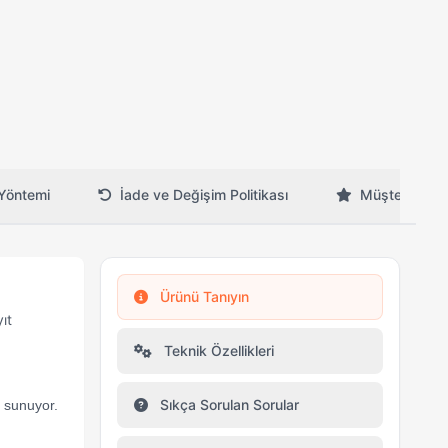
Yöntemi
İade ve Değişim Politikası
Müşteri Yorum
Ürünü Tanıyın
ıt
Teknik Özellikleri
Sıkça Sorulan Sorular
 sunuyor.