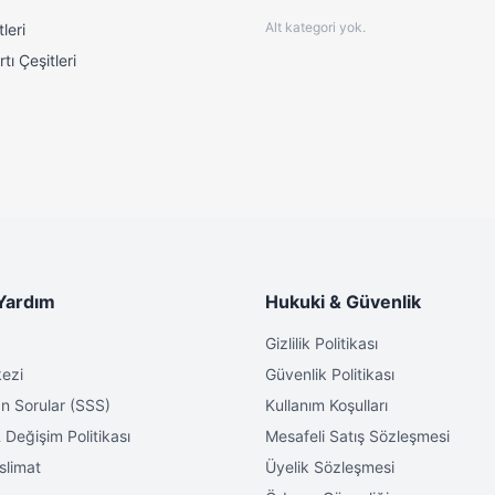
Alt kategori yok.
leri
tı Çeşitleri
o yayını için yüksek hassasiyetli antene sahiptir. LCD ekranıyla bilgiler
ndalı dijital radyo ve MP3 çalar, evde, ofiste veya seyahatlerde eğlencen
 geniş bağlantı seçenekleriyle kullanımı kolaydır. Şimdi kendi müzik keyf
Yardım
Hukuki & Güvenlik
Gizlilik Politikası
ezi
Güvenlik Politikası
n Sorular (SSS)
Kullanım Koşulları
 Değişim Politikası
Mesafeli Satış Sözleşmesi
slimat
Üyelik Sözleşmesi