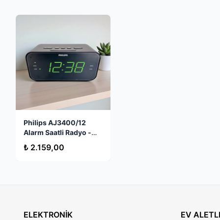
Ses Kayıt Özelliği
: Favori müziklerinizi veya ilginç radyo pr
Uzaktan Kumanda
: Kolay ve kullanışlı uzaktan kumanda ile 
USB/SD Kayıt
: USB veya SD/TF kartlarına kaydedebilme özelli
Dahili 4W Hoparlör
: Yüksek kaliteli ses deneyimi sunar.
Dahili Mikrofon
: Radyo programlarını veya kayıtlarınızı yapab
Dahili Şarj Edilebilir Pil
: Taşınabilirlik için ideal olan dahili şa
Kulaklık/Mikrofon Girişi
: Kişisel dinleme veya kayıt için kul
Philips AJ3400/12
Alarm Saatli Radyo -
Çift Alarm, Büyük
₺ 2.159,00
Ekran
ELEKTRONİK
EV ALETL