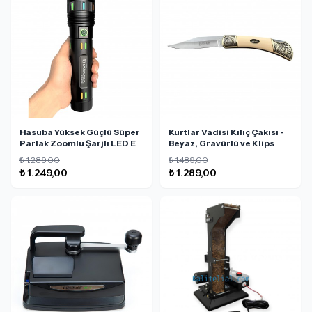
Hasuba Yüksek Güçlü Süper
Kurtlar Vadisi Kılıç Çakısı -
Parlak Zoomlu Şarjlı LED El
Beyaz, Gravürlü ve Klips
Feneri - HS-239
Sesli
₺ 1.289,00
₺ 1.489,00
₺ 1.249,00
₺ 1.289,00