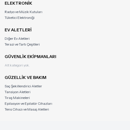
ELEKTRONİK
Radyo ve Müzik Kutuları
Tüketici Elektroniği
EV ALETLERİ
Diğer Ev Aletleri
Terazi ve Tartı Çeşitleri
GÜVENLİK EKİPMANLARI
Alt kategori yok.
GÜZELLİK VE BAKIM
Saç Şekillendirici Aletler
Tansiyon Aletleri
Tıraş Makineleri
Epilasyon ve Epilatör Cihazları
Tens Cihazı ve Masaj Aletleri