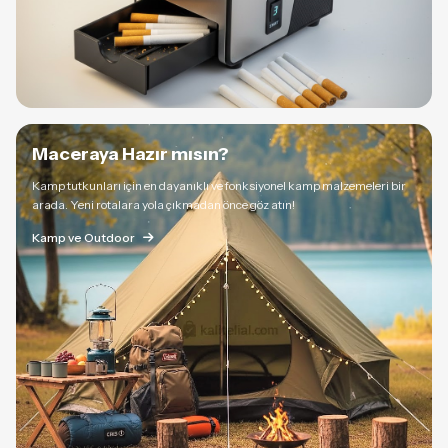
Maceraya Hazır mısın?
Kamp tutkunları için en dayanıklı ve fonksiyonel kamp malzemeleri bir
arada. Yeni rotalara yola çıkmadan önce göz atın!
Kamp ve Outdoor