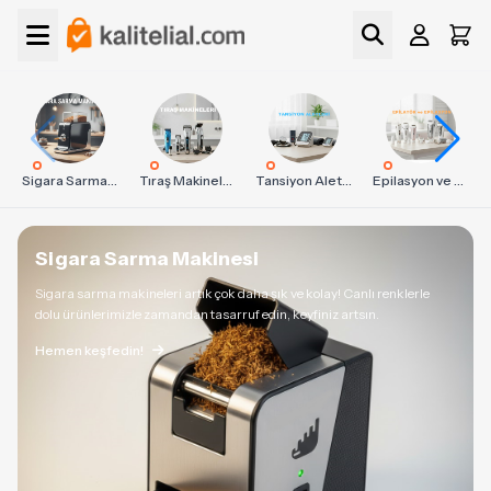
Sigara Sarma Makinaları
Tıraş Makineleri: Profesyonel Saç ve Sakal Modelleri 2026 | Kalitelial.com
Tansiyon Aletleri ve Ev Tipi Sağlık Ekipmanları | Kalitelial.com
Epilasyon ve Epilatör 2026 Modelleri | Philips ve Braun Markaları | Kalitelial.com
Sigara Sarma Makinesi
Sigara sarma makineleri artık çok daha şık ve kolay! Canlı renklerle
dolu ürünlerimizle zamandan tasarruf edin, keyfiniz artsın.
Hemen keşfedin!