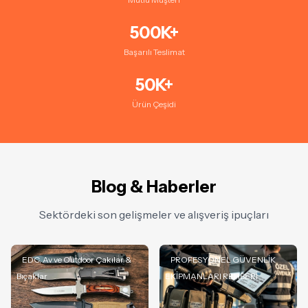
500K+
Başarılı Teslimat
50K+
Ürün Çeşidi
Blog & Haberler
Sektördeki son gelişmeler ve alışveriş ipuçları
EDC, Av ve Outdoor Çakılar &
PROFESYONEL GÜVENLİK
Bıçaklar
EKİPMANLARI REHBERİ