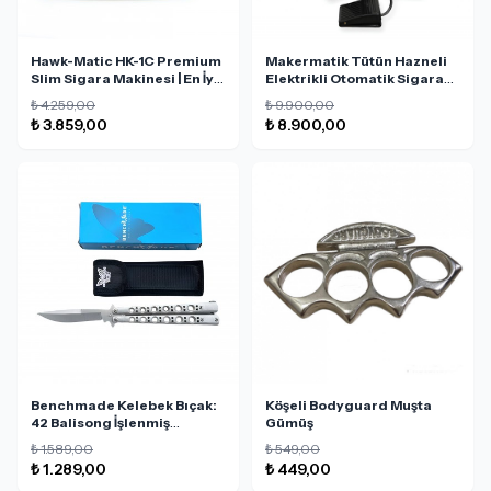
Hawk-Matic HK-1C Premium
Makermatik Tütün Hazneli
Slim Sigara Makinesi | En İyi
Elektrikli Otomatik Sigara
Manuel Sigara Sarma
Sarma Makinesi
₺ 4.259,00
₺ 9.900,00
Makinesi
₺ 3.859,00
₺ 8.900,00
Benchmade Kelebek Bıçak:
Köşeli Bodyguard Muşta
42 Balisong İşlenmiş
Gümüş
Titanyum Saplı 440C
₺ 1.589,00
₺ 549,00
₺ 1.289,00
₺ 449,00