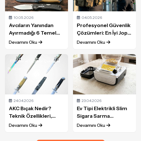
10.05.2026
04.05.2026
Avcıların Yanından
Profesyonel Güvenlik
Ayırmadığı 6 Temel
Çözümleri: En İyi Jop
Bıçak Modeli ve
Modelleri ve Seçim
Devamını Oku
Devamını Oku
Kullanım Alanları:
Rehberi
Profesyonel Avcı
EDC, Av ve Outdoor Çakılar &
Sigara Sarma Makineleri
Rehberi
Bıçaklar
Hakkında Bilmeniz Gereken Her
Şey
24.04.2026
23.04.2026
AKC Bıçak Nedir?
Ev Tipi Elektrikli Slim
Teknik Özellikleri,
Sigara Sarma
Model Analizi ve
Makinesi: Profesyonel
Devamını Oku
Devamını Oku
Orijinal Ürün Rehberi
ve Sessiz Kullanım
(2026)
Rehberi