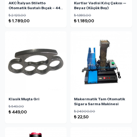
AKC İtalyan Stiletto
Kurtlar Vadisi Kılıç Çakısı —
Otomatik Sustalı Bıçak – 440
Beyaz (Küçük Boy)
Paslanmaz Çelik, Orijinal
₺ 2.129,00
₺ 1.389,00
Italy Üretim
₺ 1.789,00
₺ 1.189,00
Klasik Muşta Gri
Makermatik Tam Otomatik
Sigara Sarma Makinesi
₺ 549,00
₺ 24.900,00
₺ 449,00
₺ 22,50