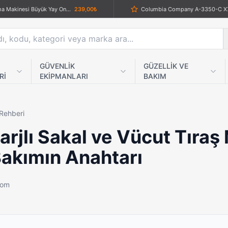
Sigara Sarma Makinesi Büyük Yay On Adet
239,00₺
Volemi V-0090 Dijital Göstergeli Şarjlı Saç ve Sakal Tıraş Makinesi
1.359,00₺
Powerdex PD-6900 LED El Feneri - 2000mAh Powerbank, Flaş - SOS, Teleskopik Yakınlaştırma
1.089,00₺
Rado Rd-65 Yıkanabilir Şarjlı Mini Sıfır Sakal Tıraş Makinesi
539,00₺
El Yapımı Tosya Çakısı
3
GÜVENLİK
GÜZELLİK VE
Rİ
EKİPMANLARI
BAKIM
A-25 Tactical Av Bıçağı
1.459,00₺
Crkt Baracas Karambit Çakı
Buck BK-016 Ahşap Sap Katlanır Av Bıçağı
759,00₺
 Rehberi
Columbia A-123-A Wolf Series Ahşap Kabzeli Katlanır Kamp Çakısı
1.139,00₺
Topuzlu Düz Muşta Gri
3
rjlı Sakal ve Vücut Tıraş
Crkt İşlemeli Ahşap Kabzalı Avcı Bıçağı
1.029,00₺
Kemer Klipsli Taktik Cep Çakı
kımın Anahtarı
Leatherman Sidekick Çok Fonksiyonlu Pense
6.900,00₺
Crkt Kelebek Bıçak
58
VGR V-989 LCD Ekranlı Turbo Modlu Tıraş Makinesi | Sessiz, Güçlü ve Profesyonel Performans
1.789,00₺
CRKT Responder X9 Katlanır Av B
.com
Acura AC-437 Bilekten Ölçen ve Konuşan Dijital Tansiyon Aleti
999,00₺
Bonhair HD-1200 Tıraş Makinesi Çift Bataryalı
1.389,00₺
Böker Karambit Bukelamun