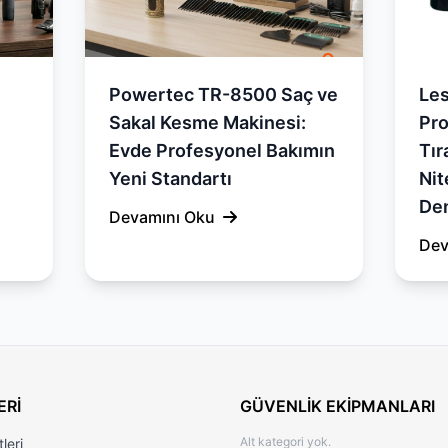
Powertec TR-8500 Saç ve
Le
Sakal Kesme Makinesi:
Pro
Evde Profesyonel Bakımın
Tır
Yeni Standartı
Nit
De
Devamını Oku
Dev
ERİ
GÜVENLİK EKİPMANLARI
Alt kategori yok.
leri