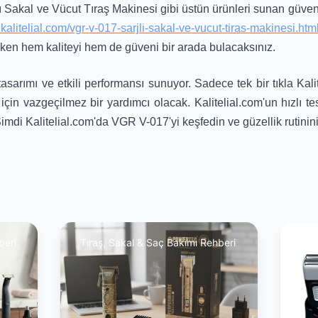
 Sakal ve Vücut Tıraş Makinesi gibi üstün ürünleri sunan güvenil
kalitelial.com/vgr-v-017-sarjli-sakal-ve-vucut-tiras-makinesi.htm
arken hem kaliteyi hem de güveni bir arada bulacaksınız.
asarımı ve etkili performansı sunuyor. Sadece tek bir tıkla Kali
için vazgeçilmez bir yardımcı olacak. Kalitelial.com'un hızlı t
Şimdi Kalitelial.com'da VGR V-017'yi keşfedin ve güzellik rutinini
beri
Tıraş, Sakal & Saç Bakımı Rehberi
Tır