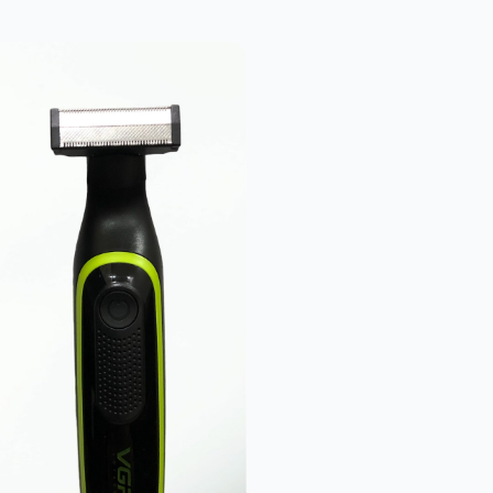
Fyc Rfcd-601 Şarjlı Saç Sakal Traş Makinesi
889,00₺
Powertec Tr-9900 Şarjlı Saç ve Sakal Tıraş Makinesi
2.489,00₺
Columbia Company A-3350-C X75 Çelik Katlanabilir Taktik Çakı – Askeri Yeşil
879,00₺
VGR V-306 Şarjlı Dijital Göstergeli Yıkanabilir Sıfır Sakal Tıraş Makinesi
999,00₺
Benchmade 16.7 cm Ultra Hafif Taktiksel Kelebek Bıçak – 62 Gram Yarı Tırtıklı Seri
599,00₺
59,00₺