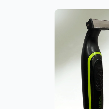
Retro Kabartmalı Ahşap Saplı Katlanabilir Çelik Çakı
899,00₺
Welder WD-007-B Süper EDC Katlanır Taktik Çakı
599,00₺
Altın Renk Ejderha Desenli Muşta
379,00₺
AKC Italy Leverletto Bill DeShivs Dijital Camo Manivela Kilitli Çakı
2.489,00₺