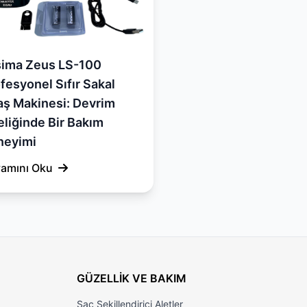
sima Zeus LS-100
fesyonel Sıfır Sakal
aş Makinesi: Devrim
eliğinde Bir Bakım
neyimi
amını Oku
GÜZELLİK VE BAKIM
Saç Şekillendirici Aletler