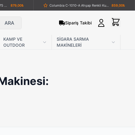
Columbia Company A-3350-C X75 Çelik Katlanabilir Taktik Çakı – Askeri Yeşil
879,00₺
Columbia C-1010-A Ahşap Renkli Kurtlar Vadisi Kılıç Çakısı
859,00₺
VGR V-306 Şarjlı Dijital Göstergeli Yıkanabilir Sıfır Sakal Tıraş Makinesi
999,00₺
Powertec Tr-9900 Şarjlı Saç ve Sakal Tıraş Makinesi
2.489,00₺
ARA
Sipariş Takibi
Benchmade 16.7 cm Ultra Hafif Taktiksel Kelebek Bıçak – 62 Gram Yarı Tırtıklı Seri
599,00₺
N-434 Fırlatma Bıçakları Seti
879,00₺
59,00₺
VGR V-695 Dijital Ekranlı Hızlı Şarj Edilebilir Tıraş Makinesi
2.179,00₺
KAMP VE
SİGARA SARMA
OUTDOOR
MAKİNELERİ
1.059,00₺
Lanmark Renkli Delikli Av Çakısı
629,00₺
Cold Steel Kobun 17T Tanto Sabit Namlulu Bıçak
1.239,00₺
Shiatsu Boyun ve Sırt Masaj Aleti — Isıtmalı, USB Şarjlı ve Taşınabilir
1.159,00₺
79,00₺
Sibirya Company S-2213B Ahşap Kabzalı Yarı Otomatik Sustalı Çakı
989,00₺
 Makinesi:
sı
489,00₺
WAER WA-093 — Sıfır Kesim Folyo Tıraş Makinesi
1.459,00₺
9,00₺
Browning Katlanabilir Taktik Kurtarma Çakısı
589,00₺
ıçağı
1.179,00₺
Columbia B-1010-A Ahşap İşleme Saplı Çakı
939,00₺
Powerdex PD-9800 Tüfek Feneri | Güçlü Aydınlatma ve Dayanıklılık
1.459,00₺
Lanmark Ahşap Kabzalı Avcı Bıçağı
1.059,00₺
689,00₺
Columbia C-1010-A Ahşap Renkli Kurtlar Vadisi Kılıç Çakısı
859,00₺