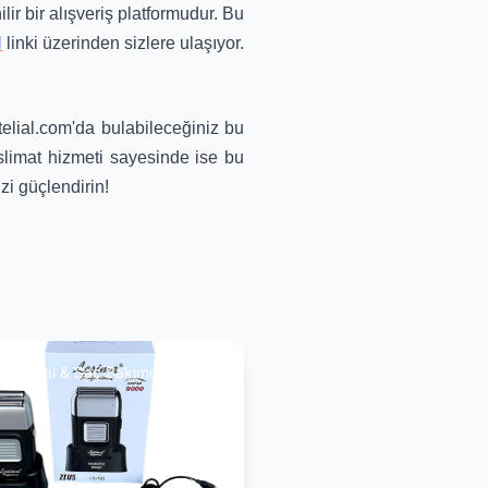
ir bir alışveriş platformudur. Bu
l
linki üzerinden sizlere ulaşıyor.
telial.com'da bulabileceğiniz bu
eslimat hizmeti sayesinde ise bu
zi güçlendirin!
aş, Sakal & Saç Bakımı Rehberi