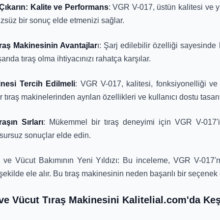
 Çıkarın: Kalite ve Performans
: VGR V-017, üstün kalitesi ve 
üzsüz bir sonuç elde etmenizi sağlar.
ıraş Makinesinin Avantajlar
ı: Şarj edilebilir özelliği sayesin
ıda tıraş olma ihtiyacınızı rahatça karşılar.
esi Tercih Edilmeli
: VGR V-017, kalitesi, fonksiyonelliği ve 
r tıraş makinelerinden ayrılan özellikleri ve kullanıcı dostu tasar
şın Sırları
: Mükemmel bir tıraş deneyimi için VGR V-017'i t
usursuz sonuçlar elde edin.
 ve Vücut Bakımının Yeni Yıldızı: Bu inceleme, VGR V-017'nin 
r şekilde ele alır. Bu tıraş makinesinin neden başarılı bir seçene
ve Vücut Tıraş Makinesini Kalitelial.com'da Ke