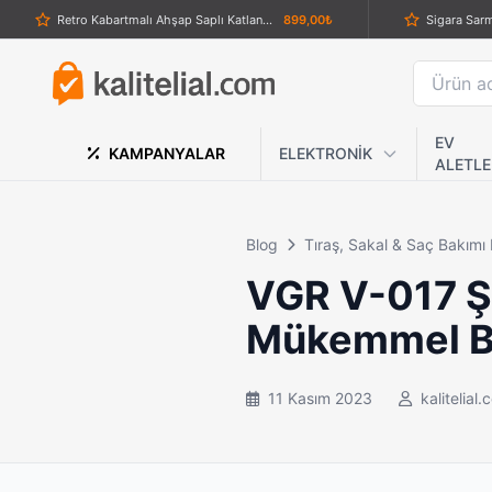
Retro Kabartmalı Ahşap Saplı Katlanabilir Çelik Çakı
899,00₺
Welder WD-007-B Süper EDC Katlanır Taktik Çakı
599,00₺
Altın Renk Ejderha Desenli Muşta
379,00₺
AKC Italy Leverletto Bill DeShivs Dijital Camo Manivela Kilitli Çakı
2.489,00₺
EV
KAMPANYALAR
ELEKTRONİK
ALETLE
Gerber De Facto S30V Taktik Bıçak (Çift Tırtıklı) – Profesyonel Survival & Combat Dagger
1.239,00₺
Extreme 
Columbia Akrep Desenli Otomatik Bıçak
589,00₺
Blog
Tıraş, Sakal & Saç Bakımı
Powerdex PD-9900 3200 Lümen Su Geçirmez Profesyonel LED El Feneri – Şarjlı, SOS Modlu, Süper Güçlü
1.959,00₺
VGR V-017 Şa
AKC İtalyan Stiletto 33 cm Otomatik Sustalı Bıçak – 440 Çelik Orijinal İtalya
2.459,00₺
Mükemmel Ba
Sibirya Company Geyik Desenli Paslanmaz Çelik Katlanır Avcı Çakısı – Şık ve Dayanıklı Tasarım
869,00₺
İmha pensesi
839,00₺
11 Kasım 2023
kalitelial
Dijital El Kantarı ve Hassas Valiz Terazisi - 50 kg Kapasiteli Termometreli Askılı Tartı
289,00₺
Buck X55 Kırmızı Kabzalı Taktik Katlanır Çakı – Taktik Gri Namlu, Kilitli Cep Bıçağı
839,00₺
Lanmark Testereli Renkli Saplı Av Çakısı
659,00₺