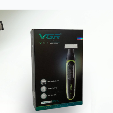
Buck X35 Family Traditions Ahşap Kabzalı Katlanır Çakı
689,00₺
Sigara Sarma Makinesi Büyük Yay On Adet
239,00₺
Volemi V-0090 Dijital Göstergeli Şarjlı Saç ve Sakal Tıraş Makinesi
1.359,00₺
Powerdex PD-6900 LED El Feneri - 2000mAh Powerbank, Flaş - SOS, Teleskopik Yakınlaştırma
1.089,00₺
Rado Rd-65 Yıkanabilir Şarjlı Mini Sıfır Sakal Tıraş Makinesi
539,00₺
El Yapımı Tosya Çakısı
3