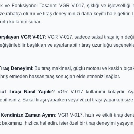
ık ve Fonksiyonel Tasarım: VGR V-017, şıklığı ve işlevselliği
ize rahatça oturur ve tıraş deneyiminizi daha keyifli hale getirir
ürlü kullanım sunar.
Karşılayan VGR V-017
: VGR V-017, sadece sakal tıraşı için deği
tirilebilir başlıkları ve ayarlanabilir tıraş uzunluğu seçenekleri
 Tıraş Deneyimi
: Bu tıraş makinesi, güçlü motoru ve keskin bıçakl
tahriş etmeden hassas tıraş sonuçları elde etmenizi sağlar.
t Tıraşı Nasıl Yapılır
? VGR V-017 kullanımı kolaydır. Ayar
ebilirsiniz. Sakal tıraşı yaparken veya vücut tıraşı yaparken size
e Kendinize Zaman Ayırın
: VGR V-017, hızlı ve etkili tıraş de
bakımınızı hızlıca halledin, ister özel bir tıraş deneyimi yaşayın