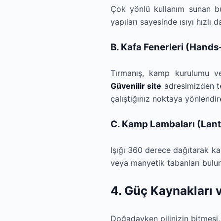
Çok yönlü kullanım sunan b
yapıları sayesinde ısıyı hızlı da
B. Kafa Fenerleri (Hands
Tırmanış, kamp kurulumu veya
Güvenilir site
adresimizden te
çalıştığınız noktaya yönlendire
C. Kamp Lambaları (Lan
Işığı 360 derece dağıtarak kam
veya manyetik tabanları bulun
4. Güç Kaynakları v
Doğadayken pilinizin bitmesi,