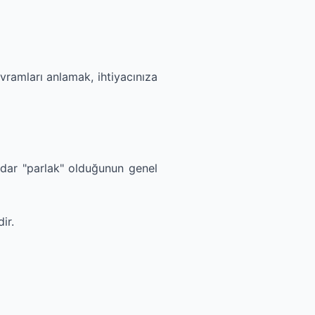
avramları anlamak, ihtiyacınıza
adar "parlak" olduğunun genel
ir.