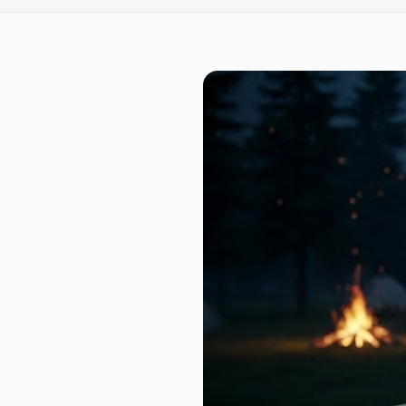
Ahşap Kelebek Bıçak
789,00₺
Powertec TR-3000 Dijital Göstergeli Şarjlı Saç Tıraş Makinesi
1.649,00₺
Powertec Tr-550 Şarjlı LCD Ekranlı Sıfır Sakal Tıraş Makinesi - Keskin, Pratik ve Şık
2.239,00₺
Powertec TR-650 Şarjlı Vücut Tıraş Makinesi | Uzun Ömürlü ve Hassas Tıraş
989,00₺
Katlanabilir Çok Amaçlı Çelik Pense
789,00₺
Sigara Sa