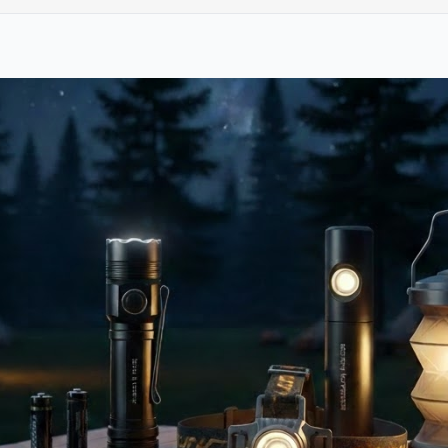
Buck X55 Ahşap Kabzalı Katlanabilir Cep Çakısı – Av, Kamp ve Taktik Tipi EDC Bıçak
859,00₺
Gümüş Çelik Ninja Yıldızları Seti - 3 lü Shuriken Takımı
649,00₺
Watton WT-407 100W LED Projektör & Şarjlı El Feneri
3.259,00₺
Dearling RF-258 Şarjlı Tıraş Mak
Heng Rui Çakı
489,00₺
Remixon G15 Av Bıçağı
1
rma Makinesi Hazne Motoru
329,00₺
CRKT CR-192 Katlanır Av Bıça