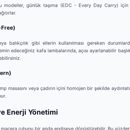
u modeller, günlük taşıma (EDC - Every Day Carry) içi
ğıtırlar.
-Free)
 balıkçılık gibi ellerin kullanılması gereken durumlarda
min edeceğiniz kafa lambalarında, açısı ayarlanabilir başlık
bilirsiniz.
tern)
p masasını veya çadırın içini homojen bir şekilde aydınlatır
ur.
e Enerji Yönetimi
 macera ruhunu bir anda endişeye dönüştürebilir. Bu yüzden 