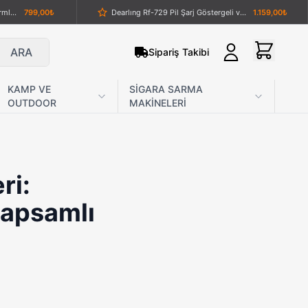
Ahşap Kabzalı Tanto & Ustura Formlu Profesyonel Kelebek Bıçak
799,00₺
Dearlıng Rf-729 Pil Şarj Göstergeli ve Standlı Saç Sakal Tıraş Makinesi
1.159,00₺
CRKT CR-148 Köpek İşlemeli Metal Sap Av Bıçağı
859,00₺
Volemi V-0090 Dijital Göstergeli Şarjlı Saç ve Sakal Tıraş Makinesi
1.359,00₺
ARA
Sipariş Takibi
inesi
959,00₺
Columbia C5964 Paslanmaz Çelik Katlanabilir Klipsli Cebi Çakısı – Mat Siyah Outdoor Kamp Bıçağı
989,00₺
.129,00₺
36 LED Mini Flat Par Light – Profesyonel Sahne Aydınlatması
1.486,76₺
KAMP VE
SİGARA SARMA
OUTDOOR
MAKİNELERİ
ğı
889,00₺
Powerdex PD-4545 Profesyonel Şarjlı Kamp Lambası - Retro LED Kamp Feneri (USB Type-C)
629,00₺
WAER WA-2951 — Kablosuz Profesyonel Saç & Sakal Tıraş Makinesi
1.139,00₺
VGR V-901 Profesyonel Saç ve Sakal Kesme Makinesi
1.759,00₺
leti
1.289,00₺
Lanmark Ahşap Kabzalı Avcı Bıçağı
1.059,00₺
ri:
Gümüş Ejderha Desenli Muşta | Özel Koleksiyon Eseri
379,00₺
Karambit Fade
589,00₺
Kapsamlı
Powertec TR-1010 Metal Gövdeli Şarjlı Sakal Tıraş Makinesi
639,00₺
Gerber De Facto S30V Taktik Bıçak (Çift Tırtıklı) – Profesyonel Survival & Combat Dagger
1.239,00₺
Tac force TF 793 Speedster Yeşil-Siyah Renkli Muştalı ve Testereli Çakı
1.339,00₺
Dearlıng Rf-1814 Şarjlı Saç Sakal Kesme Makinesi
489,00₺
399,00₺
SİBİRYA Kurt İşlemeli Paslanmaz Çelik Katlanır Çakı – Doğa Tutkunları ve Koleksiyoncular İçin Özel Tasarım
879,00₺
Powerdex PD-4900 2000 mAh Güneş Enerjili Powerbank ve Flaş-SOS Özellikli Kamp Feneri
1.139,00₺
Dearlıng Rf-729 Pil Şarj Göstergeli ve Standlı Saç Sakal Tıraş Makinesi
1.159,00₺