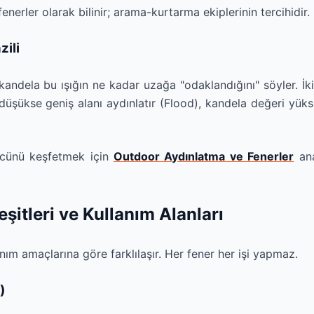
nerler olarak bilinir; arama-kurtarma ekiplerinin tercihidir.
zili
kandela bu ışığın ne kadar uzağa "odaklandığını" söyler. İki
düşükse geniş alanı aydınlatır (Flood), kandela değeri yükse
gücünü keşfetmek için
Outdoor Aydınlatma ve Fenerler
ana
şitleri ve Kullanım Alanları
nım amaçlarına göre farklılaşır. Her fener her işi yapmaz.
)