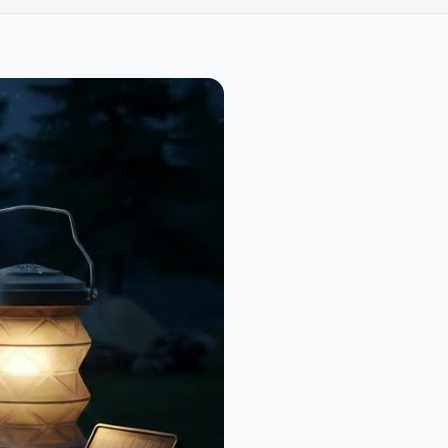
Cut Tam Tang Outdoor Bıçak ve Kılıfı: Kamp, Doğa Yürüyüşü ve Hayatta Kalma İçin İdeal Seçim!
589,00₺
Volemi V-0090 Dijital Göstergeli Şarjlı Saç ve Sakal Tıraş Makinesi
1.359,00₺
Ahşap Kabzalı Tanto & Ustura Formlu Profesyonel Kelebek Bıçak
799,00₺
Columbia C5964 Paslanmaz Çelik Katlanabilir Klipsli Cebi Çakısı – Mat Siyah Outdoor Kamp Bıçağı
989,00₺
CRKT CR-148 Köpek İşlemeli Metal Sap Av Bıçağı
859,00₺
inesi
959,00₺
.129,00₺
ğı
889,00₺