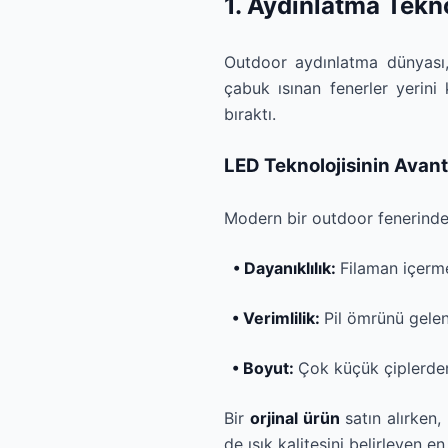
1. Aydınlatma Tekno
Outdoor aydınlatma dünyası, 
çabuk ısınan fenerler yerini
bıraktı.
LED Teknolojisinin Avant
Modern bir outdoor fenerinde 
• Dayanıklılık:
Filaman içerme
• Verimlilik:
Pil ömrünü gelen
• Boyut:
Çok küçük çiplerden 
Bir
orjinal ürün
satın alırken
de ışık kalitesini belirleyen e