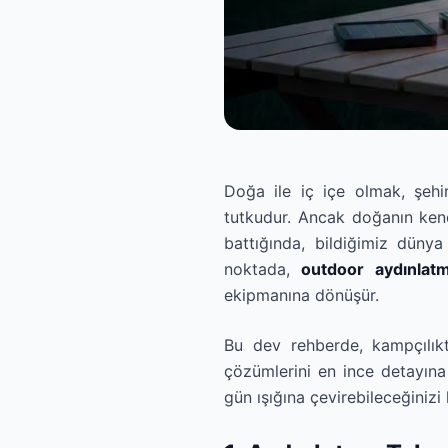
Doğa ile iç içe olmak, şehi
tutkudur. Ancak doğanın kendi
battığında, bildiğimiz dünya 
noktada,
outdoor aydınlat
ekipmanına dönüşür.
Bu dev rehberde, kampçılıkt
çözümlerini en ince detayın
gün ışığına çevirebileceğinizi