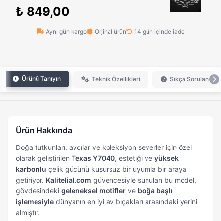
₺ 849,00
Aynı gün kargo
Orjinal ürün
14 gün içinde iade
Ürünü Tanıyın
Teknik Özellikleri
Sıkça Sorulan Sor
Ürün Hakkında
Doğa tutkunları, avcılar ve koleksiyon severler için özel
olarak geliştirilen
Texas Y7040
, estetiği ve
yüksek
karbonlu
çelik gücünü kusursuz bir uyumla bir araya
getiriyor.
Kalitelial.com
güvencesiyle sunulan bu model,
gövdesindeki
geleneksel motifler
ve
boğa başlı
işlemesiyle
dünyanın en iyi av bıçakları arasındaki yerini
almıştır.