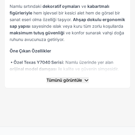
Namlu sırtındaki
dekoratif oymaları
ve
kabartmalı
figürleriyle
hem işlevsel bir kesici alet hem de görsel bir
sanat eseri olma özelliği taşıyor.
Ahşap dokulu ergonomik
sap yapısı
sayesinde ıslak veya kuru tüm zorlu koşullarda
maksimum tutuş güvenliği
ve konfor sunarak vahşi doğa
ruhunu avucunuza getiriyor.
Öne Çıkan Özellikler
• Özel Texas Y7040 Serisi:
Namlu üzerinde yer alan
orijinal model damgası
ile kalite ve güvenin simgesidir.
Tümünü görüntüle
• Sanatsal İşlemeler:
Gövde ve namlu boyunca uzanan
geleneksel oyma motifler, ürüne yüksek bir koleksiyon
değeri katar.
• Hafiflik ve Ergonomi:
Sadece
147 gramlık
ağırlığı ile
taşımada büyük kolaylık sağlar, uzun süreli kullanımda eli
yormaz.
• Güvenli Kilit Sistemi: Liner Lock mekanizması