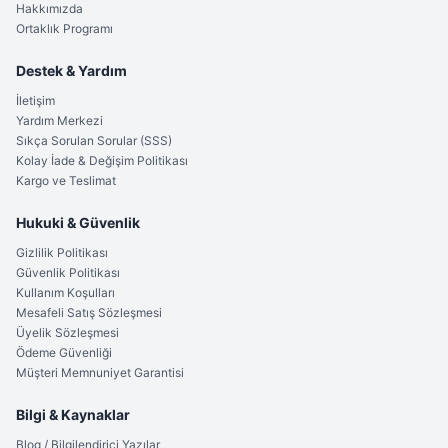
Hakkımızda
ağırlığıyla cepte varlığını unutturuyor ama ihtiyaç anında 7
Ortaklık Programı
cm’lik ağız uzunluğu ile tüm işleri hallediyor."
Destek & Yardım
Kalitelial.com Güvencesi
İletişim
Satın aldığınız her ürün, Kalitelial.com’un müşteri
Yardım Merkezi
memnuniyeti odaklı kalite kontrol süreçlerinden
Sıkça Sorulan Sorular (SSS)
geçmektedir.
Buck bıçak modellerinde
orijinallik ve
Kolay İade & Değişim Politikası
Kargo ve Teslimat
yüksek kalite standartlarımızı koruyor, size sadece bir ürün
değil, uzun vadeli bir çözüm sunuyoruz.
Hukuki & Güvenlik
Avantajlı Seçim
Gizlilik Politikası
Güvenlik Politikası
Kaliteli ve orijinal Buck bıçak
arayışında olanlar için Buck
Kullanım Koşulları
X61 en fiyat/performans odaklı tercihlerden biridir.
Mesafeli Satış Sözleşmesi
Dayanıklılığı, estetiği ve Buck mirasını bu teknik özelliklerle
Üyelik Sözleşmesi
bulmak koleksiyonerler için büyük bir avantajdır.
Ödeme Güvenliği
Müşteri Memnuniyet Garantisi
Hemen Keşfedin
Bilgi & Kaynaklar
Kalitenin ve estetiğin en kompakt halini deneyimlemek için
Buck X61 modelini sepetinize ekleyin. Stoklarla sınırlı bu
Blog / Bilgilendirici Yazılar