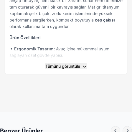
ahşap detaylar, hem klasik bir zarafet sunar hem de elinize
tam oturarak güvenli bir kavrayış sağlar. Mat gri titanyum
kaplamalı çelik bıçak, zorlu kesim işlemlerinde yüksek
performans sergilerken, kompakt boyutuyla
cep çakısı
olarak kullanıma tam uygundur.
Ürün Özellikleri
• Ergonomik Tasarım:
Avuç içine mükemmel uyum
sağlayan özel gövde yapısı.
Tümünü görüntüle
• Üstün Malzeme:
Korozyona ve aşınmaya karşı dirençli
mat gri titanyum kaplamalı X75 çelik bıçak.
• Güvenli Mekanizma:
Mekanik kilitli (Liner Lock) sistemi
ile kullanım sırasında maksimum güvenlik sağlar.
• Taşınabilir Yapı:
97 gram ağırlığı ve beraberinde gelen
boncuk zinciri ile anahtarlıkta veya cepte kolayca
taşınabilir.
• Estetik Detaylar:
Metal üzerindeki modern
Benzer Ürünler