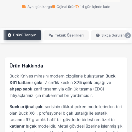
Aynı gün kargo
Orjinal ürün
14 gün içinde iade
Ürünü Tanıyın
Teknik Özellikleri
Sıkça Sorulan Sor
Ürün Hakkında
Buck Knives mirasını modern çizgilerle buluşturan
Buck
X61 katlanır çakı
, 7 cm’lik keskin
X75 çelik
bıçağı ve
ahşap saplı
zarif tasarımıyla günlük taşıma (EDC)
ihtiyaçlarınız için mükemmel bir yardımcıdır.
Buck orijinal çakı
serisinin dikkat çeken modellerinden biri
olan Buck X61, profesyonel bıçak ustalığı ile estetik
tasarımı 97 gramlık hafif bir gövdede birleştiren özel bir
katlanır bıçak
modelidir. Metal gövdesi üzerine işlenmiş şık