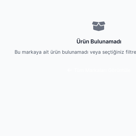
Elektronik Şifreli Anahtarlı Çelik Para Kasası
2.285,28₺
WISON WS‑4343 Çok Fonksiyonlu Solar Şarjlı LED Aydınlatma & Powerbank
1.159,00₺
Gri Renk Ejderha Desenli Muşta
379,00₺
Columbia A-047-A Gümüş Renkli Çakı
739,00₺
Ürün Bulunamadı
Sibirya S-2086A Kompakt Çakı — Şık Gravür, Güçlü Performans
839,00₺
Bu markaya ait ürün bulunamadı veya seçtiğiniz filtr
Tüm Markaları Görüntüle