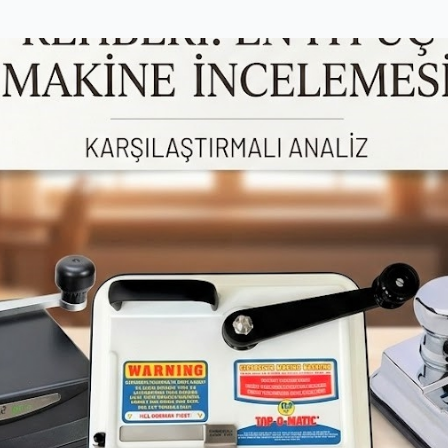
kt Damascus Çakı
899,00₺
Powertec TR-358 İki Modlu Dijital Ekranlı Şarjlı Sakal Tıraş Makinesi
1.239,00₺
Powertec TR-6500 Profesyonel Çift Bataryalı Saç ve Sakal Kesme Makinesi
1.959,00₺
aşlıklı Ev Tipi Masaj Aleti
1.289,00₺
Columbia Spay Av Çakısı
Yılan Muşta
379,00₺
Bakır Renk Katlanabilir 4 Parmak ve Yüzük Muşta
459,00₺