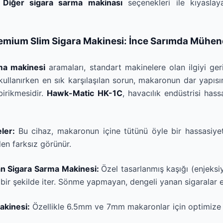
.
Diğer sigara sarma makinası
seçenekleri ile kıyaslaya
mium Slim Sigara Makinesi: İnce Sarımda Mühend
ma makinesi
aramaları, standart makinelere olan ilgiyi g
kullanırken en sık karşılaşılan sorun, makaronun dar yapısın
irikmesidir.
Hawk-Matic HK-1C
, havacılık endüstrisi hass
eler:
Bu cihaz, makaronun içine tütünü öyle bir hassasiyetl
den farksız görünür.
n Sigara Sarma Makinesi:
Özel tasarlanmış kaşığı (enjeksiy
ir şekilde iter. Sönme yapmayan, dengeli yanan sigaralar e
akinesi:
Özellikle 6.5mm ve 7mm makaronlar için optimize 