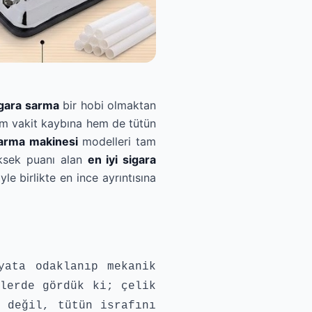
gara sarma
bir hobi olmaktan
hem vakit kaybına hem de tütün
sarma makinesi
modelleri tam
üksek puanı alan
en iyi sigara
le birlikte en ince ayrıntısına
yata odaklanıp mekanik
lerde gördük ki; çelik
 değil, tütün israfını