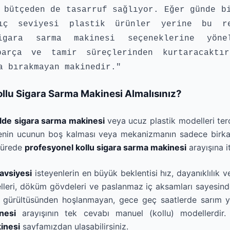
 bütçeden de tasarruf sağlıyor. Eğer günde b
gıç seviyesi plastik ürünler yerine bu re
igara sarma makinesi seçeneklerine yöne
parça ve tamir süreçlerinden kurtaracaktı
a bırakmayan makinedir."
llu Sigara Sarma Makinesi Almalısınız?
lde sigara sarma makinesi
veya ucuz plastik modelleri te
ltrenin ucunun boş kalması veya mekanizmanın sadece birk
 sürede
profesyonel kollu sigara sarma makinesi
arayışına it
avsiyesi
isteyenlerin en büyük beklentisi hız, dayanıklılık v
eri, döküm gövdeleri ve paslanmaz iç aksamları sayesinde "
r gürültüsünden hoşlanmayan, gece geç saatlerde sarım 
nesi
arayışının tek cevabı manuel (kollu) modellerdir.
inesi
sayfamızdan ulaşabilirsiniz.