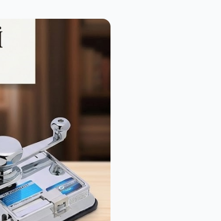
Cold Steel F92 Akrep Desenli Katlanabilir Karambit | Taktik ve Koleksiyonluk 3Cr13mov Bıçak
1.289,00₺
Tac force TF 793 Speedster Testere Özellikli Siyah Muştalı Çakı
1.339,00₺
CRKT CR-160 Metal Sap Katlanır Av Bıçağı
659,00₺
Çift Başlıklı Dijital Ekranlı Masaj Tabancası — Hızlı Şarjlı & Taşınabilir
1.239,00₺
SOG Trident TF2-CP Katlanır Taktik Çakı – Emniyet Kemeri Kesicili Profesyonel EDC Bıçak
929,00₺
789,00₺
Panasonic ER-GN30 Yıkanabilir Kulak Burun Tüy Kesme Makinesi
2.359,00₺
Powerdex PD-4900 2000 mAh Güneş Enerjili Powerbank ve Flaş-SOS Özellikli Kamp Feneri
1.139,00₺