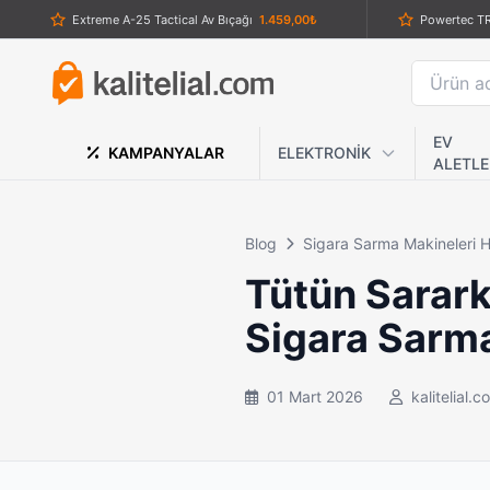
Extreme A-25 Tactical Av Bıçağı
1.459,00₺
Lanmark Testereli Renkli Saplı Av Çakısı
659,00₺
Wahl Seyahat Tipi Şarjlı Sıfır Sakal Tıraş Makinesi
1.289,00₺
Medilix 4 B
POWERTEC TR-800 Şarjlı Saç & Sakal Tıraş Makinesi — Profesyonel Bakım
1.859,00₺
EV
KAMPANYALAR
ELEKTRONİK
ALETLE
Vult VT-9600 LCD Ekranlı Turbo Modlu Şarjlı Sıfır Sakal Tıraş Makinesi
1.859,00₺
Dearling Plus Rf-1200 Çift Bataryalı Profesyonel Saç Sakal Tıraş Makinesi
1.459,00₺
İsk
Blog
Sigara Sarma Makineleri 
CRKT Taktiksel Karambit Çakı – Profesyonel Savunma ve Outdoor Ekipmanı
1.289,00₺
Tütün Sarark
Çok İşlevli Katlanabilir Kelebek Çakı
489,00₺
Sigara Sarm
Böker Karambit Bukelamun
689,00₺
Crkt Ahşap Kabzalı Düz Avcı Bıçağı
1.069,00₺
01 Mart 2026
kalitelial.c
Siyah Çelik Ninja Yıldızı Seti - 3 lü Shuriken Takımı
649,00₺
Gümüş Renk Katlanabilir 4 Parmak ve Yüzük Muşta
459,00₺