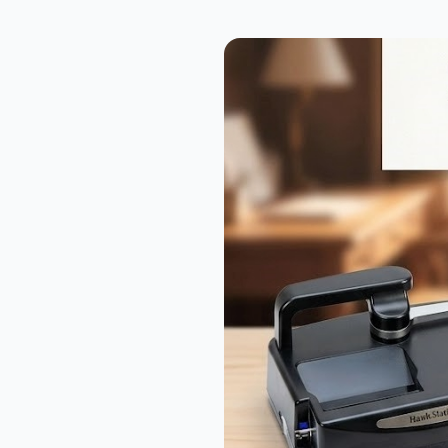
Gri Klasik Muşta
379,00₺
Cr
Extreme A-25 Tactical Av Bıçağı
1.459,00₺
Lanmark Testereli Renkli Saplı Av Çakısı
659,00₺
Wahl Seyahat Tipi Şarjlı Sıfır Sakal Tıraş Makinesi
1.289,00₺
Medilix 4 B
POWERTEC TR-800 Şarjlı Saç & Sakal Tıraş Makinesi — Profesyonel Bakım
1.859,00₺
Vult VT-9600 LCD Ekranlı Turbo Modlu Şarjlı Sıfır Sakal Tıraş Makinesi
1.859,00₺