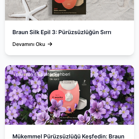
Braun Silk Epil 3: Pürüzsüzlüğün Sırrı
Devamını Oku
Epilasyon & Epilatör Rehberi
Mükemmel Pürüzsüzlüğü Keşfedin: Braun