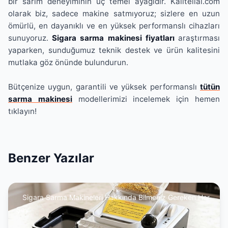
bir sarım deneyiminin üç temel ayağıdır. Kalitelial.com
olarak biz, sadece makine satmıyoruz; sizlere en uzun
ömürlü, en dayanıklı ve en yüksek performanslı cihazları
sunuyoruz.
Sigara sarma makinesi fiyatları
araştırması
yaparken, sunduğumuz teknik destek ve ürün kalitesini
mutlaka göz önünde bulundurun.
Bütçenize uygun, garantili ve yüksek performanslı
tütün
sarma makinesi
modellerimizi incelemek için hemen
tıklayın!
Benzer Yazılar
Sigara Sarma Makineleri Hakkında Bilmeniz Gereken Her
Şey