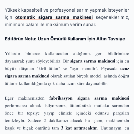
Yüksek kapasiteli ve profesyonel sarım yapmak isteyenler
için
otomatik sigara sarma makinesi
seçeneklerimiz,
minimum bakım ile maksimum verim sunar.
Editörün Notu: Uzun Ömürlü Kullanım İçin Altın Tavsiye
Yıllardır binlerce kullanıcıdan aldığımız geri bildirimlere
sigara sarma makinesi
dayanarak şunu söyleyebiliriz: Bir
için en
ucuz
büyük düşman "kirli tütün" ve "aşırı nemdir". Piyasada
sigara sarma makinesi
olarak satılan birçok model, aslında doğru
tütünle kullanıldığında çok daha uzun süre dayanabilir.
fabrikasyon sigara sarma makinesi
Eğer makinenizden
performansı almak istiyorsanız, tütününüzü mutlaka sarımdan
önce bir tepsiye yayıp elinizle içindeki odunsu parçaları
temizleyin. Sadece 2 dakikanızı alacak bu işlem, makinenizin
3 kat artıracaktır
kaşık ve bıçak ömrünü tam
. Unutmayın, en