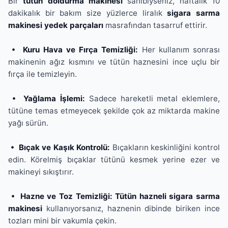
Bir
tütün doldurma makinesi
sahibiyseniz, haftalık 10
dakikalık bir bakım size yüzlerce liralık
sigara sarma
makinesi yedek parçaları
masrafından tasarruf ettirir.
• Kuru Hava ve Fırça Temizliği:
Her kullanım sonrası
makinenin ağız kısmını ve tütün haznesini ince uçlu bir
fırça ile temizleyin.
• Yağlama İşlemi:
Sadece hareketli metal eklemlere,
tütüne temas etmeyecek şekilde çok az miktarda makine
yağı sürün.
• Bıçak ve Kaşık Kontrolü:
Bıçakların keskinliğini kontrol
edin. Körelmiş bıçaklar tütünü kesmek yerine ezer ve
makineyi sıkıştırır.
• Hazne ve Toz Temizliği: Tütün hazneli sigara sarma
makinesi
kullanıyorsanız, haznenin dibinde biriken ince
tozları mini bir vakumla çekin.