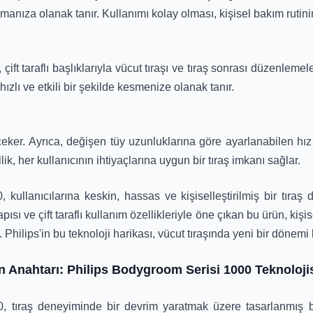
anıza olanak tanır. Kullanımı kolay olması, kişisel bakım rutinini
ift taraflı başlıklarıyla vücut tıraşı ve tıraş sonrası düzenlemel
i hızlı ve etkili bir şekilde kesmenize olanak tanır.
eker. Ayrıca, değişen tüy uzunluklarına göre ayarlanabilen hız s
lik, her kullanıcının ihtiyaçlarına uygun bir tıraş imkanı sağlar.
kullanıcılarına keskin, hassas ve kişiselleştirilmiş bir tıraş
sı ve çift taraflı kullanım özellikleriyle öne çıkan bu ürün, kişi
. Philips'in bu teknoloji harikası, vücut tıraşında yeni bir dönemi 
n Anahtarı: Philips Bodygroom Serisi 1000 Teknoloji
 tıraş deneyiminde bir devrim yaratmak üzere tasarlanmış bir