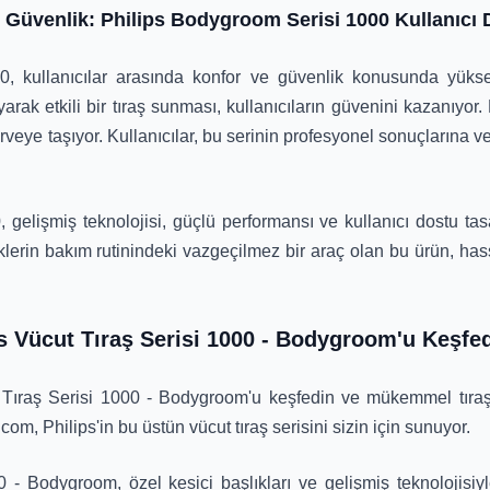
 Güvenlik: Philips Bodygroom Serisi 1000 Kullanıcı 
, kullanıcılar arasında konfor ve güvenlik konusunda yükse
yarak etkili bir tıraş sunması, kullanıcıların güvenini kazanıyo
zirveye taşıyor. Kullanıcılar, bu serinin profesyonel sonuçlarına 
gelişmiş teknolojisi, güçlü performansı ve kullanıcı dostu tasa
klerin bakım rutinindeki vazgeçilmez bir araç olan bu ürün, hass
ps Vücut Tıraş Serisi 1000 - Bodygroom'u Keşfe
t Tıraş Serisi 1000 - Bodygroom'u keşfedin ve mükemmel tıraş
.com, Philips'in bu üstün vücut tıraş serisini sizin için sunuyor.
 - Bodygroom, özel kesici başlıkları ve gelişmiş teknolojisiyl