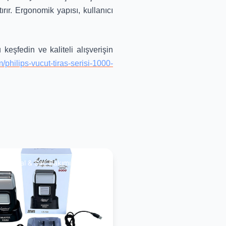
rır. Ergonomik yapısı, kullanıcı
eşfedin ve kaliteli alışverişin
m/philips-vucut-tiras-serisi-1000-
aş, Sakal & Saç Bakımı Rehberi