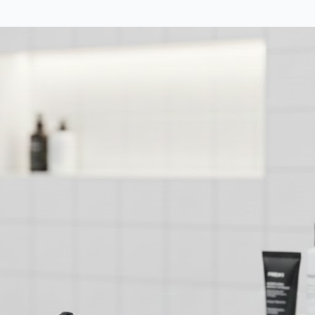
Columbia Company B-3106-C — Mermer Desenli Çakı | Zarafet ve Performans
789,00₺
Sibirya S-2086A Kompakt Çakı — Şık Gravür, Güçlü Performans
839,00₺
Tuğra Figürlü Çelik Muşta Gr
Yele Siyah Çakı
689,00₺
Inter Mac 3 TC 5000 Profesyonel Tıraş Seti
1.689,00₺
Columbia Akrep Desenli Otomatik Bıçak
589,00₺