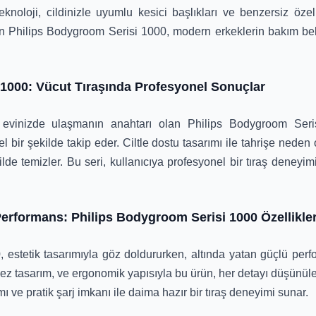
eknoloji, cildinizle uyumlu kesici başlıkları ve benzersiz özell
Philips Bodygroom Serisi 1000, modern erkeklerin bakım bekle
1000: Vücut Tıraşında Profesyonel Sonuçlar
 evinizde ulaşmanın anahtarı olan Philips Bodygroom Serisi
bir şekilde takip eder. Ciltle dostu tasarımı ile tahrişe nede
kilde temizler. Bu seri, kullanıcıya profesyonel bir tıraş deneyim
erformans: Philips Bodygroom Serisi 1000 Özellikler
estetik tasarımıyla göz doldururken, altında yatan güçlü perfor
rmez tasarım, ve ergonomik yapısıyla bu ürün, her detayı düşünüler
mı ve pratik şarj imkanı ile daima hazır bir tıraş deneyimi sunar.