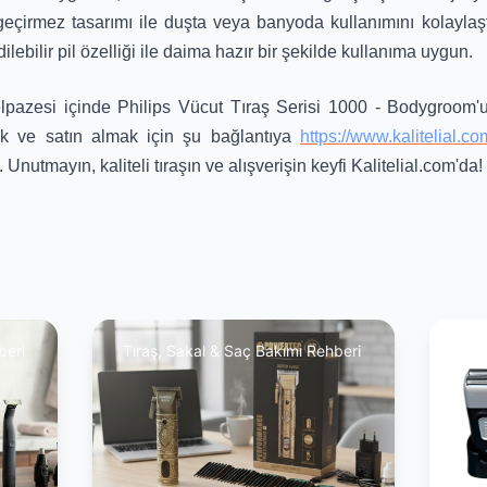
geçirmez tasarımı ile duşta veya banyoda kullanımını kolaylaştı
lebilir pil özelliği ile daima hazır bir şekilde kullanıma uygun.
lpazesi içinde Philips Vücut Tıraş Serisi 1000 - Bodygroom'u k
ek ve satın almak için şu bağlantıya
https://www.kalitelial.co
. Unutmayın, kaliteli tıraşın ve alışverişin keyfi Kalitelial.com'da!
beri
Tıraş, Sakal & Saç Bakımı Rehberi
Tır