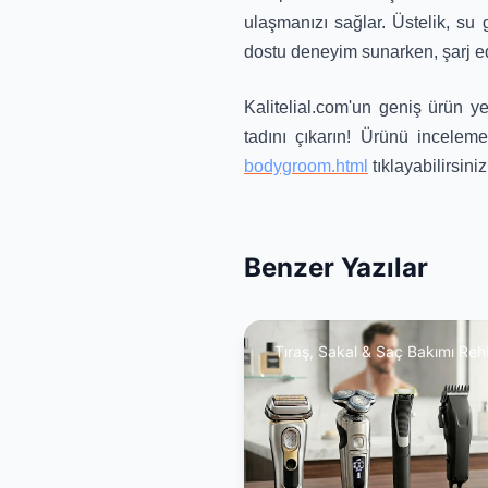
ulaşmanızı sağlar. Üstelik, su 
dostu deneyim sunarken, şarj edi
Kalitelial.com'un geniş ürün ye
tadını çıkarın! Ürünü incelem
bodygroom.html
tıklayabilirsiniz
Benzer Yazılar
Tıraş, Sakal & Saç Bakımı Reh