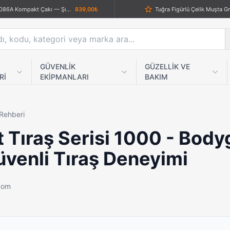
Sibirya S-2086A Kompakt Çakı — Şık Gravür, Güçlü Performans
839,00₺
Tuğra Figürlü Çelik Muşta Gr
Yele Siyah Çakı
689,00₺
Inter Mac 3 TC 5000 Profesyonel Tıraş Seti
1.689,00₺
Columbia Akrep Desenli Otomatik Bıçak
589,00₺
GÜVENLİK
GÜZELLİK VE
Rİ
EKİPMANLARI
BAKIM
i Ninja Yıldızı Takımı
889,00₺
Siyah Renkli Çelik Kelebek Bı
CRKT QTR-5876 Karambit Bıçak – Quartermaster İşbirliği Taktik Katlanır Model
1.289,00₺
Columbia Çok Amaçlı Pense
 Rehberi
Fırlatma Bıçakları Seti
879,00₺
t Tıraş Serisi 1000 - Bod
hşap Kabzalı Avcı Bıçağı
1.059,00₺
venli Tıraş Deneyimi
-102 Katlanır Av Çakısı
899,00₺
Buck X44 14.3 cm X75 Çelik Mini Katlanabilir Kamp ve Outdoor Çakısı (Ahşap Kabzeli)
699,00₺
.com
Powerdex PD-5555 Profesyonel Retro Kamp Feneri & Powerbank – 2160 Lümen
659,00₺
Columbia K032-D İtalyan Ça
Grandstream Görüntülü IP Telefon - 5.6 Inç TFT Renkli Ekranlı, Kameralı VoIP Santral Masa Telefonu
1.289,00₺