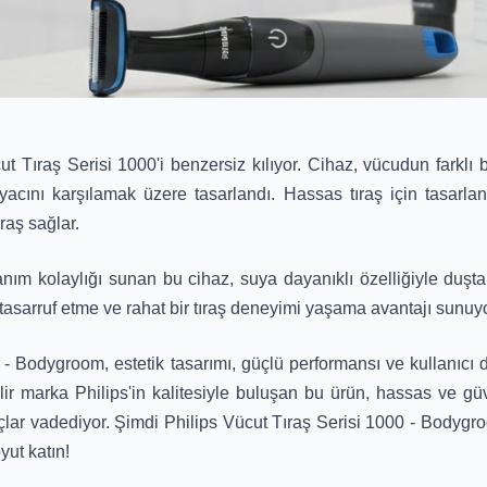
ücut Tıraş Serisi 1000'i benzersiz kılıyor. Cihaz, vücudun farkl
htiyacını karşılamak üzere tasarlandı. Hassas tıraş için tasarla
raş sağlar.
llanım kolaylığı sunan bu cihaz, suya dayanıklı özelliğiyle duşt
tasarruf etme ve rahat bir tıraş deneyimi yaşama avantajı sunuyo
- Bodygroom, estetik tasarımı, güçlü performansı ve kullanıcı do
nilir marka Philips'in kalitesiyle buluşan bu ürün, hassas ve gü
ar vadediyor. Şimdi Philips Vücut Tıraş Serisi 1000 - Bodygroo
yut katın!