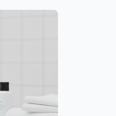
Columbia Company A-3350-B Taktiksel Katlanabilir Çakı 18.5 cm – Urban Grey (Çelik Grisi)
859,00₺
İnce Klasik Siyah Muşta
349,00₺
i
329,00₺
Sibirya Company S-2213B Ahşap Kabzalı Yarı Otomatik Sustalı Çakı
989,00₺
Makermatik Tütün Hazneli Elektrikli Otomatik Sigara Sarma Makinesi
8.900,00₺
Top o matic Sigara Sarma Makinesi Orta Mil Yuvası
159,00₺