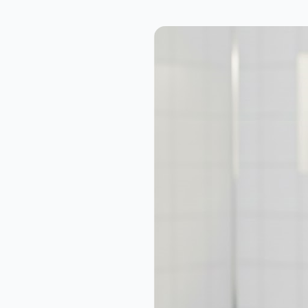
Columbia B-3946-D Katlanabilir Profesyonel Çakı
1.159,00₺
Cold Steel Knuckle 1918.U.s Çakılı Muşta
1.389,00₺
Powerdex PD-3900 Çok İşlevli Şarjlı Zoom ve SOS El Feneri
559,00₺
VGR V-989 LCD Ekranlı Turbo Modlu Tıraş Makinesi | Sessiz, Güçlü ve Profesyonel Performans
1.789,00₺