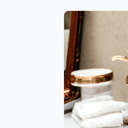
VGR V-989 LCD Ekranlı Turbo Modlu Tıraş Makinesi | Sessiz, Güçlü ve Profesyonel Performans
1.789,00₺
Crkt Ahşap
Sog Tanto Oyma Sap Av Bıçağı
930,00₺
Columbia A-3159-B Av Çakısı | Katlanabilir Kamp ve Outdoor Bıçak
1.159,00₺
El Feneri Şeklinde Elektro Şok Cihazı
659,00₺
Çelik Teleskopik Yaylı Jop 45.5 cm Katlanabilir – Esnek ve Dayanıklı Model
699,00₺