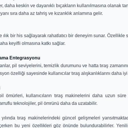
 daha keskin ve dayanıklı bıçakların kullanılmasına olanak tan
yanı sıra daha az tahriş ve kızarıklık anlamına gelir.
ilde ılık bir his sağlayarak rahatlatıcı bir deneyim sunar. Özellikl
aha keyifli olmasına katkı sağlar.
gulama Entegrasyonu
anlar, pil seviyelerini, temizlik durumunu ve hatta tıraş zamanını
yon özelliği sayesinde kullanıcılar tıraş alışkanlıklarını daha iyi 
i
pil ömürleri, kullanıcıların tıraş makinelerini daha uzun süre
rruflu teknolojiler, pil ömrünü daha da uzatabilir.
 yılında tıraş makinelerindeki güncel gelişmeleri yansıtmaktadır
erken bu yeni özellikleri göz önünde bulundurabilirler. Yenili