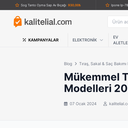
Sog Tanto Oyma Sap Av Bıçağı
930,00₺
Columbia A-3159-B Av Çakısı | Katlanabilir Kamp ve Outdoor Bıçak
1.159,00₺
El Feneri Şeklinde Elektro Şok Cihazı
659,00₺
Çelik Teleskopik Yaylı Jop 45.5 cm Katlanabilir – Esnek ve Dayanıklı Model
699,00₺
EV
KAMPANYALAR
ELEKTRONİK
ALETLE
Crkt Kancalı Çakı
899,00₺
F.B.I PRO F-3002 Profesyonel White Laser El Feneri - 30.000 Lümen
3.159,00₺
Blog
Tıraş, Sakal & Saç Bakımı
El Tipi USB Şarjlı 4 Başlıklı Derin Doku Masaj Tabancası – Yüksek Verimli Fasya ve Kas Rahatlatma
989,00₺
Mükemmel Tır
Philips 3000 Serisi Bodygroom Islak Kuru Şarjlı Vücut Tıraş Makinesi
2.350,00₺
Modelleri 2
Columbia S-321 Siyah Renk Saplı Cep Çakısı – Kurt Logolu, Katlanabilir
2.459,00₺
Dearling R
Powerdex Pd-7500 Profesyonel Saç Sakal Kesme Makinesi
1.759,00₺
Colu
07 Ocak 2024
kalitelial.
VGR V-901 Profesyonel Saç ve Sakal Kesme Makinesi
1.759,00₺
Yida YD-9066 Profesyonel Mini Hassas Cep Terazisi (200g x 0.01g)
439,00₺