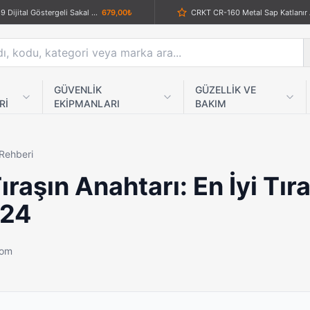
Ipone Ip-789 Dijital Göstergeli Sakal Tıraş Makinesi
679,00₺
AKC İtalyan Stiletto Otomatik Sustalı Bıçak – 440 Paslanmaz Çelik, Orijinal Italy Üretim
1.789,00₺
Sibirya Company S-2213B Ahşap Kabzalı Yarı Otomatik Sustalı Çakı
989,00₺
Kemer Klipsli Taktik Cep Çakı
Columbia A-1010-A Katlanır Bıçak – Şıklığı ve Fonksiyonelliği Bir Arada
1.089,00₺
GÜVENLİK
GÜZELLİK VE
Rİ
EKİPMANLARI
BAKIM
Av Temalı Desenli Katlanır Cep Çakısı – Kemer Klipsli Taktik Kamp Çakısı
829,00₺
Columbia İmha Pensesi
1
Yaprak Bıçak | Paslanmaz Çelik Yaprak Çakı Mini Anahtarlık
389,00₺
 Rehberi
CRKT CR-035 Katlanır Gül Sap Av Çakısı
639,00₺
aşın Anahtarı: En İyi Tır
Top o Matic Sigara Sarma Makinesi Yarım Ay
219,00₺
Özel Çelik Kartal Muşta Gri
024
F-258 Şarjlı Tıraş Makinesi
959,00₺
mbia Spay Av Çakısı
789,00₺
com
Gerber Bear Grylls Çok Fonksiyonlu Pense ve Multitool Seti
889,00₺
Tac force TF 793 Speedster Testere Özellikli Siyah Muştalı Çakı
1.339,00₺
Top o Matik Yedek uç
2