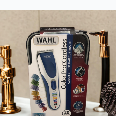
 Kabzalı Düz Avcı Bıçağı
1.069,00₺
Gümüş Rengi Delikli Muşta
Ipone Ip-789 Dijital Göstergeli Sakal Tıraş Makinesi
679,00₺
AKC İtalyan Stiletto Otomatik Sustalı Bıçak – 440 Paslanmaz Çelik, Orijinal Italy Üretim
1.789,00₺
Sibirya Company S-2213B Ahşap Kabzalı Yarı Otomatik Sustalı Çakı
989,00₺
Kemer Klipsli Taktik Cep Çakı
Columbia A-1010-A Katlanır Bıçak – Şıklığı ve Fonksiyonelliği Bir Arada
1.089,00₺