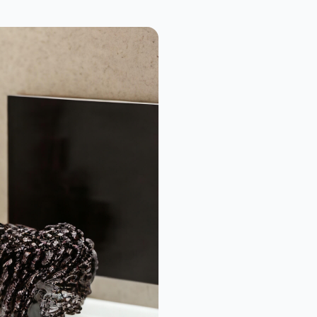
399,00₺
Makaron Hazneli Otomatik Sigara Sarma Makinesi
15.900,00₺
CRKT CR-160 Metal Sap Katlanır Av Bıçağı
659,00₺
Acura Ac-833 Türkçe Konuşmalı Tens Cihazı
839,00₺
sı
489,00₺
Elektronik Şifreli Anahtarlı Çelik Para Kasası
2.285,28₺