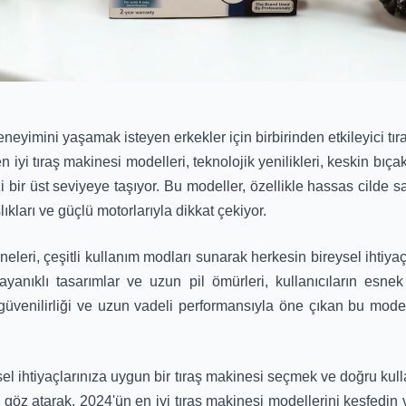
imini yaşamak isteyen erkekler için birbirinden etkileyici tır
iyi tıraş makinesi modelleri, teknolojik yenilikleri, keskin bıçakl
izi bir üst seviyeye taşıyor. Bu modeller, özellikle hassas cilde sa
lıkları ve güçlü motorlarıyla dikkat çekiyor.
ineleri, çeşitli kullanım modları sunarak herkesin bireysel ihtiya
ayanıklı tasarımlar ve uzun pil ömürleri, kullanıcıların esne
üvenilirliği ve uzun vadeli performansıyla öne çıkan bu modell
el ihtiyaçlarınıza uygun bir tıraş makinesi seçmek ve doğru kull
göz atarak, 2024'ün en iyi tıraş makinesi modellerini keşfedin