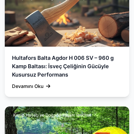
Hultafors Balta Agdor H 006 SV – 960 g
Kamp Baltası: İsveç Çeliğinin Gücüyle
Kusursuz Performans
Devamını Oku
Kamp Hayatı ve Doğada Yaşam İpuçları