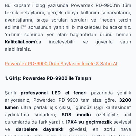
Bu kapsamlı blog yazısında Powerdex PD-9900’ın tüm
teknik detaylarını, gerçek dünya kullanım senaryolarını,
avantajlarını, sıkça sorulan soruları ve “neden tercih
edilmeli?” sorusunun yanıtını b makaledeu bulacaksınız.
Yazının sonunda yer alan bağlantıdan ürünü hemen
Kalitelial.com
’da inceleyebilir ve güvenle satın
alabilirsiniz.
Powerdex PD-9900 Ürün Sayfasını İncele & Satın Al
1. Giriş: Powerdex PD-9900 ile Tanışın
Şarjlı
profesyonel LED el feneri
pazarında yenilik
arıyorsanız, Powerdex PD-9900 tam size göre.
3200
lümen
ultra parlak ışık çıkışı, “gündüz ışığı kalitesinde”
aydınlatma sunarken;
SOS modlu
özelliğiyle acil
durumlarda da fark yaratır.
IPX4 su geçirmezlik
seviyesi
ve
darbelere dayanıklı
gövdesi, en zorlu hava