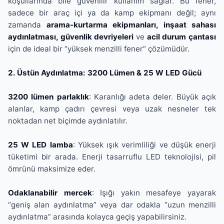
koşullarında bile güvenilir kullanım sağlar. Bu fener,
sadece bir araç içi ya da kamp ekipmanı değil; aynı
zamanda
arama-kurtarma ekipmanları, inşaat sahası
aydınlatması, güvenlik devriyeleri
ve
acil durum çantası
için de ideal bir “yüksek menzilli fener” çözümüdür.
2. Üstün Aydınlatma: 3200 Lümen & 25 W LED Gücü
3200 lümen parlaklık
: Karanlığı adeta deler. Büyük açık
alanlar, kamp çadırı çevresi veya uzak nesneler tek
noktadan net biçimde aydınlatılır.
25 W LED lamba
: Yüksek ışık verimliliği ve düşük enerji
tüketimi bir arada. Enerji tasarruflu LED teknolojisi, pil
ömrünü maksimize eder.
Odaklanabilir mercek
: Işığı yakın mesafeye yayarak
“geniş alan aydınlatma” veya dar odakla “uzun menzilli
aydınlatma” arasında kolayca geçiş yapabilirsiniz.