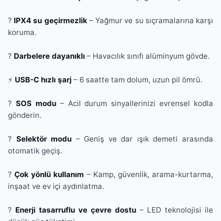
?
IPX4 su geçirmezlik
– Yağmur ve su sıçramalarına karşı
koruma.
?
Darbelere dayanıklı
– Havacılık sınıfı alüminyum gövde.
⚡
USB-C hızlı şarj
– 6 saatte tam dolum, uzun pil ömrü.
?
SOS modu
– Acil durum sinyallerinizi evrensel kodla
gönderin.
?
Selektör modu
– Geniş ve dar ışık demeti arasında
otomatik geçiş.
?
Çok yönlü kullanım
– Kamp, güvenlik, arama-kurtarma,
inşaat ve ev içi aydınlatma.
?
Enerji tasarruflu ve çevre dostu
– LED teknolojisi ile