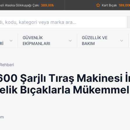
sli Alaska Gökkuşağı Çakı
389,00₺
Kart Bıçak
189,00
VGR V-991 Profesyonel Saç ve Sakal Kesme Makinesi
1.549,00₺
Gümüş Ejderha Desenli Muşta | Özel Koleksiyon Eseri
379,00₺
Lanmark Kırmızı Testereli Av Ça
Powerdex PD-5050 Solar Şarjlı Kamp Lambası & 4000mAh Powerbank – IP65 Su Geçirmez Mıknatıslı LED Projektör
939,00₺
GÜVENLİK
GÜZELLİK VE
Rİ
EKİPMANLARI
BAKIM
Columbia C5964 Paslanmaz Çelik Katlanabilir Klipsli Cebi Çakısı – Mat Siyah Outdoor Kamp Bıçağı
989,00₺
Buck Kompakt Katlanır Çakı – Orijinal ve Dayanıklı Tasarım
659,00₺
 Rehberi
Haki Renk Katlanabilir 4 Parmak ve Yüzük Muşta
459,00₺
600 Şarjlı Tıraş Makinesi 
Dearlıng Rf-1821 Dijital Göstergeli Titanyum Kaplı Çelik Bıçaklı Profesyonel Tıraş Makinesi
759,00₺
İpli Kara Ejder Muşta Siyah
elik Bıçaklarla Mükemmel
Rainbow Ronin Fırlatma Bıçakları Seti (3 lü)
839,00₺
Testereli Dalgıç Bıçağı
639,00₺
Dearlıng Rf-1814 Şarjlı Saç Sakal Kesme Makinesi
489,00₺
Benchmade Askılı Sap Av Çakı
com
-102 Katlanır Av Çakısı
899,00₺