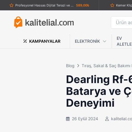
Columbia A-3159-B Av Çakısı | Katlanabilir Kamp ve Outdoor Bıçak
1.159,00₺
Kemer Klip
Çelik Saplı Karambit Çakı
689,00₺
Benchmade MT-D-011 Taktik Katlanır Çakı – 18.8 cm Ultra Hafif Siyah Seri
689,00₺
Gökkuşağı Kelebek Bıçak: Renkli ve Göz Alıcı Tasarım
539,12₺
EV
KAMPANYALAR
ELEKTRONİK
ALETLE
Crkt 35 Koyu Ahşap Kabzalı Çakı
699,00₺
PRINCO PR-630 9'u 1 Arada Kablosuz Şarjlı Erkek Bakım Seti – Saç, Sakal & Vücut Traş Makinesi
1.439,00₺
Blog
Tıraş, Sakal & Saç Bakımı
Tuğra Figürlü Çelik Muşta Gri
329,00₺
Dearling Rf-
İtalyan Stili Eskitme Gül Kabartmalı Survival Çakı
859,00₺
Batarya ve Ç
Philips Satinelle Essential Epilatör Cihazı BRE225/05 – 2 Kademeli
1.765,39₺
Deneyimi
Rambo Gül Saplı Av Bıçağı
1.389,00₺
Böker 
Siyah Kabza Rus Çakısı – Sovyet NKVD Temalı Katlanır Bıçak (Kılıflı)
1.429,00₺
26 Eylül 2024
kalitelial.
Columbia Company A-3350-C X75 Çelik Katlanabilir Taktik Çakı – Askeri Yeşil
879,00₺
CRKT CR