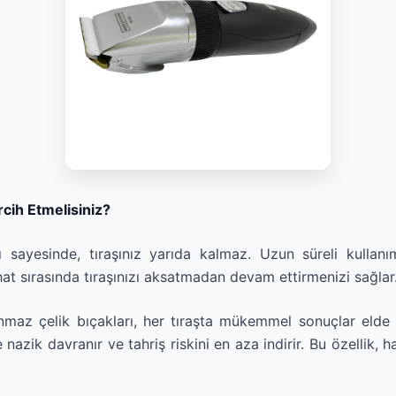
cih Etmelisiniz?
ı sayesinde, tıraşınız yarıda kalmaz. Uzun süreli kull
hat sırasında tıraşınızı aksatmadan devam ettirmenizi sağlar
maz çelik bıçakları, her tıraşta mükemmel sonuçlar elde 
e nazik davranır ve tahriş riskini en aza indirir. Bu özellik, h